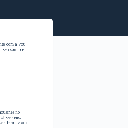
onte com a Vou
ar seu sonho e
mousines no
ofissionais.
ção. Porque uma