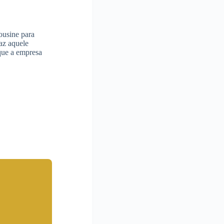
ousine para
az aquele
 que a empresa