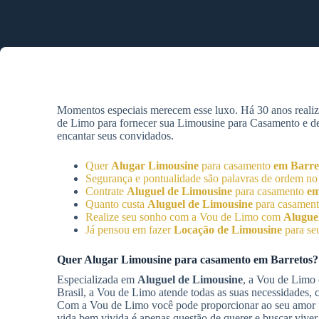
Momentos especiais merecem esse luxo. Há 30 anos reali
de Limo para fornecer sua Limousine para Casamento e desf
encantar seus convidados.
Quer
Alugar Limousine
para casamento
em Barre
Segurança e pontualidade são palavras de ordem n
Contrate
Aluguel de Limousine
para casamento
em
Quanto custa
Aluguel de Limousine
para casamen
Realize seu sonho com a Vou de Limo com
Alugue
Já pensou em fazer
Locação de Limousine
para se
Quer
Alugar Limousine
para casamento
em Barretos
?
Especializada em
Aluguel de Limousine
, a Vou de Limo 
Brasil, a Vou de Limo atende todas as suas necessidades, 
Com a Vou de Limo você pode proporcionar ao seu amor um
vida bem vivida é apenas questão de querer e buscar viver