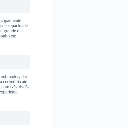
incipalmente
m de capacidade
eu grande dia.
 sonho em
combinados, dar
 a cerimônia até
 com tv’s, dvd’s,
experiente