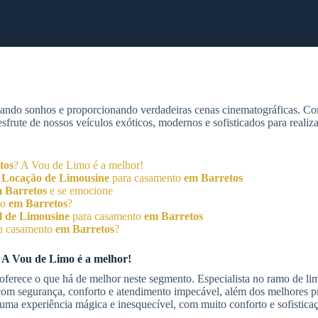
zando sonhos e proporcionando verdadeiras cenas cinematográficas. C
rute de nossos veículos exóticos, modernos e sofisticados para realiz
tos
? A Vou de Limo é a melhor!
o
Locação de Limousine
para casamento
em Barretos
 Barretos
e se emocione
to
em Barretos
?
l de Limousine
para casamento
em Barretos
u casamento
em Barretos
?
 A Vou de Limo é a melhor!
oferece o que há de melhor neste segmento. Especialista no ramo de li
com segurança, conforto e atendimento impecável, além dos melhores pr
a experiência mágica e inesquecível, com muito conforto e sofistica
.