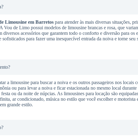
a?
de Limousine
em Barretos
para atender às mais diversas situações, pr
. A Vou de Limo possui modelos de limousine brancas e rosa, que varia
m diversos acessórios que garantem todo o conforto e diversão para os 
 sofisticados para fazer uma inesquecível entrada da noiva e torne seu
ento?
tar a limousine para buscar a noiva e os outros passageiros nos locais 
imônia ou para levar a noiva e ficar estacionada no mesmo local durante
da festa ou da noite de núpcias. As limousines para locação são equipadas
finita, ar condicionado, música no estilo que você escolher e motorista 
em grande estilo.
o?