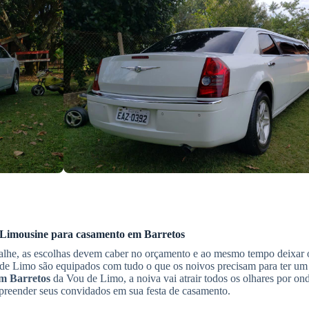
 Limousine
para casamento
em Barretos
talhe, as escolhas devem caber no orçamento e ao mesmo tempo deixar o
e Limo são equipados com tudo o que os noivos precisam para ter um 
m Barretos
da Vou de Limo, a noiva vai atrair todos os olhares por on
urpreender seus convidados em sua festa de casamento.