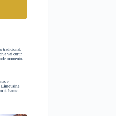
 tradicional,
iva vai curtir
rande momento.
rnas e
e Limousine
mais barato.