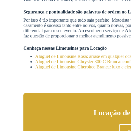
Segurança e pontualidade são palavras de ordem no
L
Por isso é tão importante que tudo saia perfeito. Motorist
casamento é sucesso tanto entre noivos, quanto noivas, por
diferencial para o seu evento. Ao escolher o serviço de
Al
faz questão de proporcionar o melhor atendimento possíve
Conheça nossas Limousines para Locação
Aluguel de Limousine Rosa: arrase em qualquer oc
Aluguel de Limousine Chrysler 300 C Branca: confo
Aluguel de Limousine Cherokee Branca: luxo e eleg
Locação de