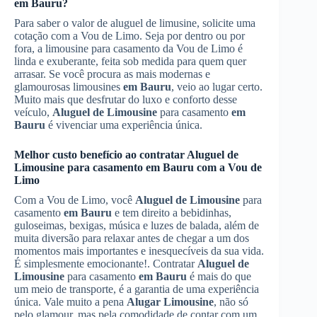
em Bauru
?
Para saber o valor de aluguel de limusine, solicite uma
cotação com a Vou de Limo. Seja por dentro ou por
fora, a limousine para casamento da Vou de Limo é
linda e exuberante, feita sob medida para quem quer
arrasar. Se você procura as mais modernas e
glamourosas limousines
em Bauru
, veio ao lugar certo.
Muito mais que desfrutar do luxo e conforto desse
veículo,
Aluguel de Limousine
para casamento
em
Bauru
é vivenciar uma experiência única.
Melhor custo benefício ao contratar
Aluguel de
Limousine
para casamento
em Bauru
com a Vou de
Limo
Com a Vou de Limo, você
Aluguel de Limousine
para
casamento
em Bauru
e tem direito a bebidinhas,
guloseimas, bexigas, música e luzes de balada, além de
muita diversão para relaxar antes de chegar a um dos
momentos mais importantes e inesquecíveis da sua vida.
É simplesmente emocionante!. Contratar
Aluguel de
Limousine
para casamento
em Bauru
é mais do que
um meio de transporte, é a garantia de uma experiência
única. Vale muito a pena
Alugar Limousine
, não só
pelo glamour, mas pela comodidade de contar com um