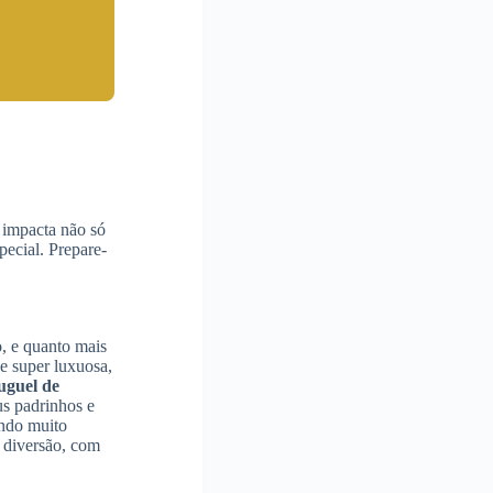
 impacta não só
pecial. Prepare-
o, e quanto mais
e super luxuosa,
uguel de
us padrinhos e
endo muito
a diversão, com