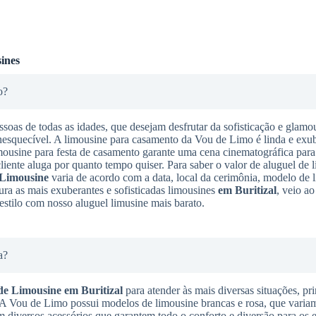
ines
o?
ssoas de todas as idades, que desejam desfrutar da sofisticação e glamo
nesquecível. A limousine para casamento da Vou de Limo é linda e exub
imousine para festa de casamento garante uma cena cinematográfica para
cliente aluga por quanto tempo quiser. Para saber o valor de aluguel de l
 Limousine
varia de acordo com a data, local da cerimônia, modelo de 
ura as mais exuberantes e sofisticadas limousines
em Buritizal
, veio ao
stilo com nosso aluguel limusine mais barato.
a?
de Limousine
em Buritizal
para atender às mais diversas situações, pr
. A Vou de Limo possui modelos de limousine brancas e rosa, que varia
m diversos acessórios que garantem todo o conforto e diversão para os 