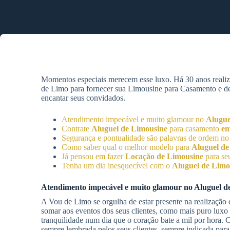
Momentos especiais merecem esse luxo. Há 30 anos reali
de Limo para fornecer sua Limousine para Casamento e desf
encantar seus convidados.
Atendimento impecável e muito glamour no
Alugue
Contrate
Aluguel de Limousine
para casamento
em
Segurança e pontualidade são palavras de ordem n
Como saber qual o melhor modelo para
Aluguel de
Já pensou em fazer
Locação de Limousine
para se
Tenha um dia inesquecível com o
Aluguel de Limo
Atendimento impecável e muito glamour no
Aluguel d
A Vou de Limo se orgulha de estar presente na realização 
somar aos eventos dos seus clientes, como mais puro luxo 
tranquilidade num dia que o coração bate a mil por hora.
sempre lembrada pelos seus clientes, sempre indicada para