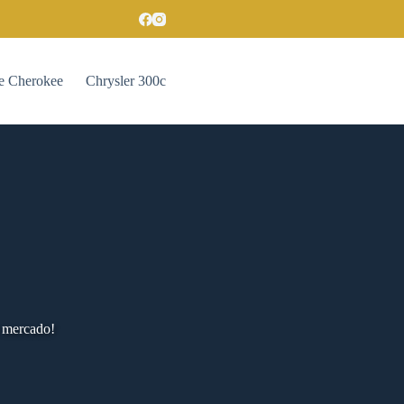
e Cherokee
Chrysler 300c
o mercado!