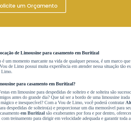
olicite um Orçamento
ocação de Limousine
para casamento
em Buritizal
nto é um momento marcante na vida de qualquer pessoa, é um marco que
Vou de Limo possui muita experiência em atender nessa situação tão es
e Limo.
imousine
para casamento
em Buritizal
?
stas em limousine para despedidas de solteiro e de solteira são sucess
igos antes do grande dia? Que tal ser a bordo de uma limousine irada 
ia mágico e inesquecível? Com a Vou de Limo, você poderá contratar
Al
ra despedidas de solteiro(a) e proporcionar um dia memorável para se
 casamento
em Buritizal
são exuberantes por fora e por dentro, oferec
a com treinamento para dirigir em velocidade adequada e garantir toda 