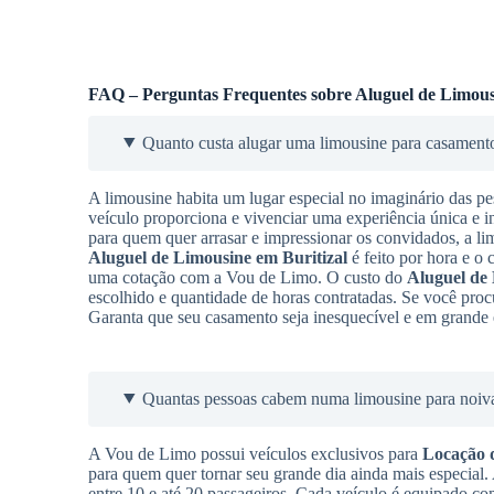
FAQ – Perguntas Frequentes sobre Aluguel de Limous
Quanto custa alugar uma limousine para casament
A limousine habita um lugar especial no imaginário das pe
veículo proporciona e vivenciar uma experiência única e i
para quem quer arrasar e impressionar os convidados, a l
Aluguel de Limousine
em Buritizal
é feito por hora e o 
uma cotação com a Vou de Limo. O custo do
Aluguel de
escolhido e quantidade de horas contratadas. Se você proc
Garanta que seu casamento seja inesquecível e em grande e
Quantas pessoas cabem numa limousine para noiv
A Vou de Limo possui veículos exclusivos para
Locação 
para quem quer tornar seu grande dia ainda mais especial
entre 10 e até 20 passageiros. Cada veículo é equipado co