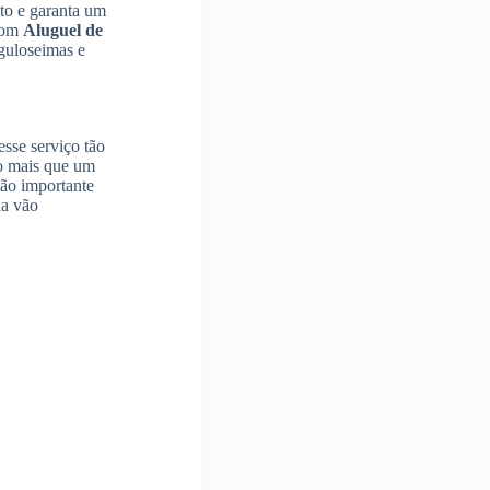
to e garanta um
 com
Aluguel de
guloseimas e
sse serviço tão
to mais que um
tão importante
da vão