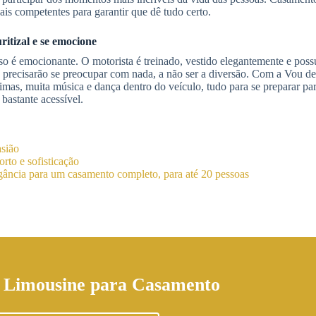
ais competentes para garantir que dê tudo certo.
ritizal
e se emocione
sso é emocionante. O motorista é treinado, vestido elegantemente e poss
o precisarão se preocupar com nada, a não ser a diversão. Com a Vou d
eimas, muita música e dança dentro do veículo, tudo para se preparar pa
astante acessível.
asião
rto e sofisticação
ância para um casamento completo, para até 20 pessoas
 Limousine para Casamento