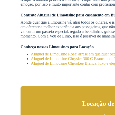
emoção, por isso é muito importante contar com profission
Contrate
Aluguel de Limousine
para casamento
em Bu
Aonde quer que a limousine vá, atrai todos os olhares, e i
em oferecer a melhor experiência aos passageiros, que nã
vai curtir um passeio especial, regado a bebidinhas, gulos
momento. Com a Vou de Limo, isso é possível de maneira b
Conheça nossas Limousines para Locação
Aluguel de Limousine Rosa: arrase em qualquer oc
Aluguel de Limousine Chrysler 300 C Branca: confo
Aluguel de Limousine Cherokee Branca: luxo e eleg
Locação de