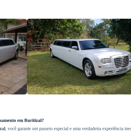
asamento
em Buritizal
?
zal
, você garante um passeio especial e uma verdadeira experiência in