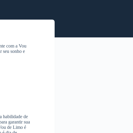
onte com a Vou
ar seu sonho e
a habilidade de
ara garantir sua
 Vou de Limo é
 é dia de