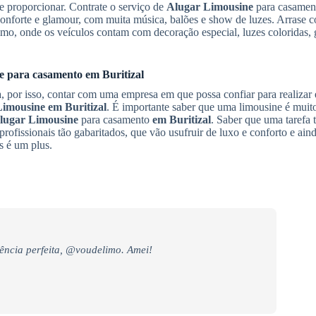
e proporcionar. Contrate o serviço de
Alugar Limousine
para casamen
conforte e glamour, com muita música, balões e show de luzes. Arrase
o, onde os veículos contam com decoração especial, luzes coloridas, 
e
para casamento
em Buritizal
 por isso, contar com uma empresa em que possa confiar para realizar e
Limousine
em Buritizal
. É importante saber que uma limousine é mui
lugar Limousine
para casamento
em Buritizal
. Saber que uma tarefa 
rofissionais tão gabaritados, que vão usufruir de luxo e conforto e ain
s é um plus.
ência perfeita, @voudelimo. Amei!