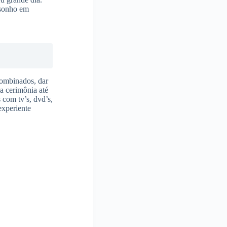
 sonho em
combinados, dar
 a cerimônia até
 com tv’s, dvd’s,
experiente