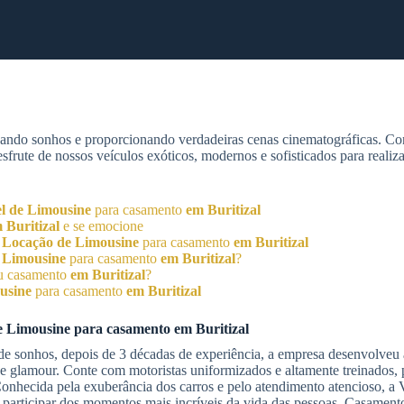
zando sonhos e proporcionando verdadeiras cenas cinematográficas. C
rute de nossos veículos exóticos, modernos e sofisticados para realiz
l de Limousine
para casamento
em Buritizal
 Buritizal
e se emocione
o
Locação de Limousine
para casamento
em Buritizal
 Limousine
para casamento
em Buritizal
?
u casamento
em Buritizal
?
usine
para casamento
em Buritizal
e Limousine
para casamento
em Buritizal
de sonhos, depois de 3 décadas de experiência, a empresa desenvolveu 
e glamour. Conte com motoristas uniformizados e altamente treinados, p
 Conhecida pela exuberância dos carros e pelo atendimento atencioso, a
 participar dos momentos mais incríveis da vida das pessoas. Casamento