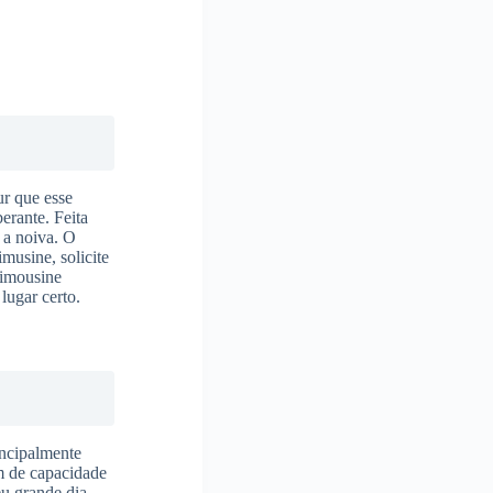
ur que esse
erante. Feita
 a noiva. O
imusine, solicite
limousine
 lugar certo.
incipalmente
m de capacidade
eu grande dia.