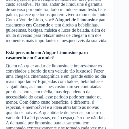
custo acessível. Na rua, andar de limousine é garantia
de sucesso por onde for, todo mundo se manifesta, bate
palma, parece que todos querem viver o momento junto.
Com a Vou de Limo, você
Aluguel de Limousine
para
casamento
em Caconde
e tem direito a bebidinhas,
guloseimas, bexigas, música e luzes de balada, além de
muita diversão para relaxar antes de chegar a um dos
momentos mais importantes e inesquecíveis da sua vida.
Está pensando em
Alugar Limousine
para
casamento
em Caconde
?
Quem não quer andar de limousine e impressionar os
convidados a bordo de um veículo tão luxuoso? Fazer
uma chegada cinematográfica e em grande estilo no dia
mais importante? Equipadas com balões, bebidinhas e
salgadinhos, as limousines costumam ser contratadas
por duas horas, em média, mas dependendo da
necessidade do casal, esse período pode ser maior ou
menor. Com ótimo custo benefício, é diferente, é
especial, é memorável e a ideia atrai tanto as noivas
quanto os noivos. A quantidade de pessoas por carro
varia de 10 a 20 pessoas, então espaço é o que não falta.
A demanda por limousine para casamento tem
aumentado expressivamente e se tornado cada vez mais