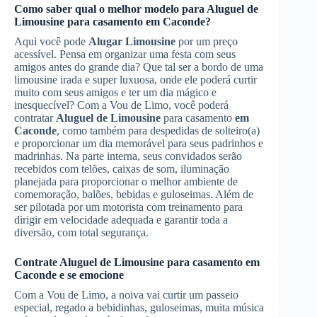
Como saber qual o melhor modelo para
Aluguel de
Limousine
para casamento
em Caconde
?
Aqui você pode
Alugar Limousine
por um preço
acessível. Pensa em organizar uma festa com seus
amigos antes do grande dia? Que tal ser a bordo de uma
limousine irada e super luxuosa, onde ele poderá curtir
muito com seus amigos e ter um dia mágico e
inesquecível? Com a Vou de Limo, você poderá
contratar
Aluguel de Limousine
para casamento
em
Caconde
, como também para despedidas de solteiro(a)
e proporcionar um dia memorável para seus padrinhos e
madrinhas. Na parte interna, seus convidados serão
recebidos com telões, caixas de som, iluminação
planejada para proporcionar o melhor ambiente de
comemoração, balões, bebidas e guloseimas. Além de
ser pilotada por um motorista com treinamento para
dirigir em velocidade adequada e garantir toda a
diversão, com total segurança.
Contrate
Aluguel de Limousine
para casamento
em
Caconde
e se emocione
Com a Vou de Limo, a noiva vai curtir um passeio
especial, regado a bebidinhas, guloseimas, muita música