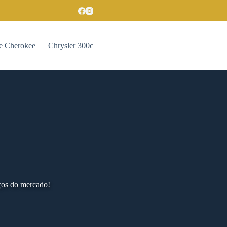
e Cherokee
Chrysler 300c
ços do mercado!