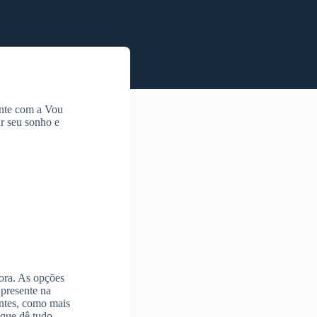
onte com a Vou
ar seu sonho e
hora. As opções
 presente na
entes, como mais
 que dê tudo