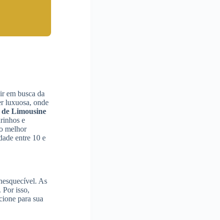
 ir em busca da
er luxuosa, onde
 de Limousine
rinhos e
 o melhor
dade entre 10 e
nesquecível. As
 Por isso,
rcione para sua