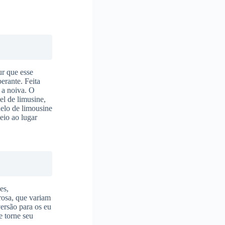
ur que esse
erante. Feita
 a noiva. O
el de limusine,
delo de limousine
veio ao lugar
es,
rosa, que variam
ersão para os eu
e torne seu