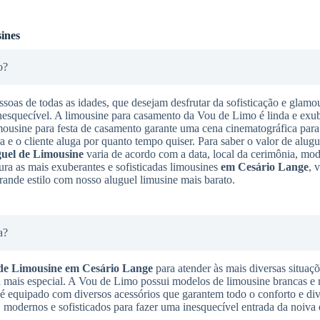
ines
o?
ssoas de todas as idades, que desejam desfrutar da sofisticação e glamo
nesquecível. A limousine para casamento da Vou de Limo é linda e exub
imousine para festa de casamento garante uma cena cinematográfica para
a e o cliente aluga por quanto tempo quiser. Para saber o valor de alugu
uel de Limousine
varia de acordo com a data, local da cerimônia, mo
ura as mais exuberantes e sofisticadas limousines
em Cesário Lange
, 
rande estilo com nosso aluguel limusine mais barato.
a?
de Limousine
em Cesário Lange
para atender às mais diversas situaçõ
a mais especial. A Vou de Limo possui modelos de limousine brancas e 
 é equipado com diversos acessórios que garantem todo o conforto e div
 modernos e sofisticados para fazer uma inesquecível entrada da noiva 