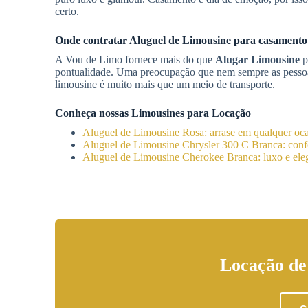
certo.
Onde contratar
Aluguel de Limousine
para casament
A Vou de Limo fornece mais do que
Alugar Limousine
p
pontualidade. Uma preocupação que nem sempre as pessoa
limousine é muito mais que um meio de transporte.
Conheça nossas Limousines para Locação
Aluguel de Limousine Rosa: arrase em qualquer oc
Aluguel de Limousine Chrysler 300 C Branca: confo
Aluguel de Limousine Cherokee Branca: luxo e eleg
Locação de