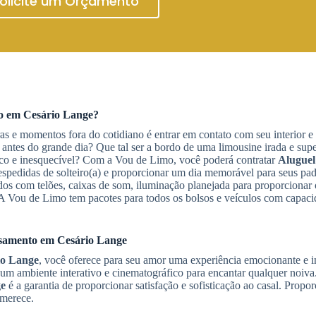
olicite um Orçamento
to
em Cesário Lange
?
as e momentos fora do cotidiano é entrar em contato com seu interior e
antes do grande dia? Que tal ser a bordo de uma limousine irada e sup
ico e inesquecível? Com a Vou de Limo, você poderá contratar
Aluguel
spedidas de solteiro(a) e proporcionar um dia memorável para seus pad
dos com telões, caixas de som, iluminação planejada para proporcionar
A Vou de Limo tem pacotes para todos os bolsos e veículos com capaci
samento
em Cesário Lange
io Lange
, você oferece para seu amor uma experiência emocionante e i
m ambiente interativo e cinematográfico para encantar qualquer noiva.
ge
é a garantia de proporcionar satisfação e sofisticação ao casal. Propo
 merece.