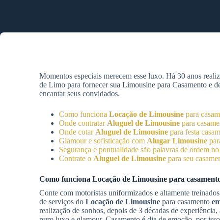
Momentos especiais merecem esse luxo. Há 30 anos reali
de Limo para fornecer sua Limousine para Casamento e desf
encantar seus convidados.
Como funciona
Locação de Limousine
para casa
Onde contratar
Aluguel de Limousine
para casam
Onde cotar
Aluguel de Limousine
para festa casa
Glamour e sofisticação com
Alugar Limousine
par
Segurança e pontualidade são palavras de ordem n
Contrate o
Aluguel de Limousine
para seu casame
Como funciona
Locação de Limousine
para casament
Conte com motoristas uniformizados e altamente treinados,
de serviços do
Locação de Limousine
para casamento
em
realização de sonhos, depois de 3 décadas de experiência,
puro luxo e glamour. Casamento é dia de emoção, por isso 