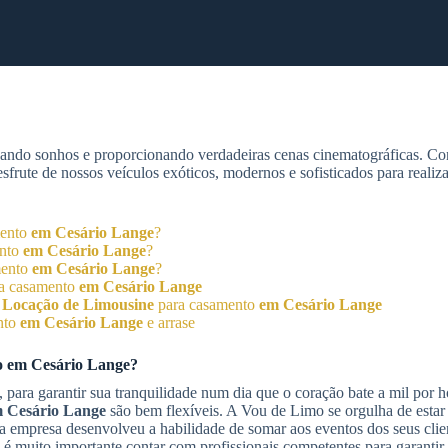
zando sonhos e proporcionando verdadeiras cenas cinematográficas. C
rute de nossos veículos exóticos, modernos e sofisticados para realiz
mento
em Cesário Lange
?
ento
em Cesário Lange
?
mento
em Cesário Lange
?
a casamento
em Cesário Lange
o
Locação de Limousine
para casamento
em Cesário Lange
nto
em Cesário Lange
e arrase
o
em Cesário Lange
?
 para garantir sua tranquilidade num dia que o coração bate a mil por 
 Cesário Lange
são bem flexíveis. A Vou de Limo se orgulha de estar
 a empresa desenvolveu a habilidade de somar aos eventos dos seus cli
é muito importante contar com profissionais competentes para garantir