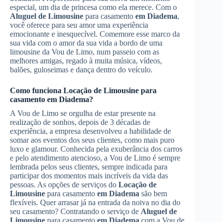
especial, um dia de princesa como ela merece. Com o
Aluguel de Limousine
para casamento
em Diadema
,
você oferece para seu amor uma experiência
emocionante e inesquecível. Comemore esse marco da
sua vida com o amor da sua vida a bordo de uma
limousine da Vou de Limo, num passeio com as
melhores amigas, regado à muita música, vídeos,
balões, guloseimas e dança dentro do veículo.
Como funciona
Locação de Limousine
para
casamento
em Diadema
?
A Vou de Limo se orgulha de estar presente na
realização de sonhos, depois de 3 décadas de
experiência, a empresa desenvolveu a habilidade de
somar aos eventos dos seus clientes, como mais puro
luxo e glamour. Conhecida pela exuberância dos carros
e pelo atendimento atencioso, a Vou de Limo é sempre
lembrada pelos seus clientes, sempre indicada para
participar dos momentos mais incríveis da vida das
pessoas. As opções de serviços do
Locação de
Limousine
para casamento
em Diadema
são bem
flexíveis. Quer arrasar já na entrada da noiva no dia do
seu casamento? Contratando o serviço de
Aluguel de
Limousine
para casamento
em Diadema
com a Vou de