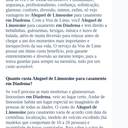
segurança, profissionalismo, confiança, sofisticação,
glamour, conforto, diversão, mimos, enfim, só vejo
vantagens no
Aluguel de Limousine
para casamento
em Diadema
. Com a Vou de Limo, você
Aluguel de
Limousine
para casamento
em Diadema
e tem direito a
bebidinhas, guloseimas, bexigas, música e luzes de
balada, além de muita diversão para relaxar antes de
chegar a um dos momentos mais importantes e
inesquecíveis da sua vida. O serviço da Vou de Limo
possui um ótimo custo benefício, pois garante
entretenimento e diversão ao mesmo tempo, para a
noiva guardar para sempre na memória, tudo por um
custo acessível.
Quanto custa
Aluguel de Limousine
para casamento
em Diadema
?
Se você procura as mais modernas e glamourosas
limousines
em Diadema
, veio ao lugar certo. Andar de
limousine habita um lugar especial no imaginário de
pessoas de todas as idades. O custo do
Aluguel de
Limousine
para casamento varia de acordo com data da
cerimônia, localização, modelo do veículo escolhido (há
modelos que comportam de 10 a 20 pessoas) e
quantidade de horas contratadas. Para saber o valor de