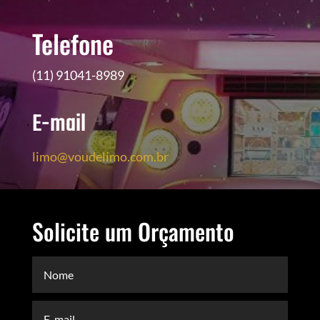
Telefone
(11) 91041-8989
E-mail
limo@voudelimo.com.br
Solicite um Orçamento