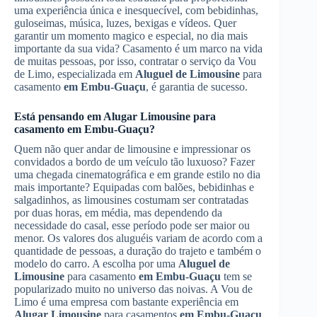
uma experiência única e inesquecível, com bebidinhas,
guloseimas, música, luzes, bexigas e vídeos. Quer
garantir um momento magico e especial, no dia mais
importante da sua vida? Casamento é um marco na vida
de muitas pessoas, por isso, contratar o serviço da Vou
de Limo, especializada em
Aluguel de Limousine
para
casamento
em Embu-Guaçu
, é garantia de sucesso.
Está pensando em
Alugar Limousine
para
casamento
em Embu-Guaçu
?
Quem não quer andar de limousine e impressionar os
convidados a bordo de um veículo tão luxuoso? Fazer
uma chegada cinematográfica e em grande estilo no dia
mais importante? Equipadas com balões, bebidinhas e
salgadinhos, as limousines costumam ser contratadas
por duas horas, em média, mas dependendo da
necessidade do casal, esse período pode ser maior ou
menor. Os valores dos aluguéis variam de acordo com a
quantidade de pessoas, a duração do trajeto e também o
modelo do carro. A escolha por uma
Aluguel de
Limousine
para casamento
em Embu-Guaçu
tem se
popularizado muito no universo das noivas. A Vou de
Limo é uma empresa com bastante experiência em
Alugar Limousine
para casamentos
em Embu-Guaçu
.