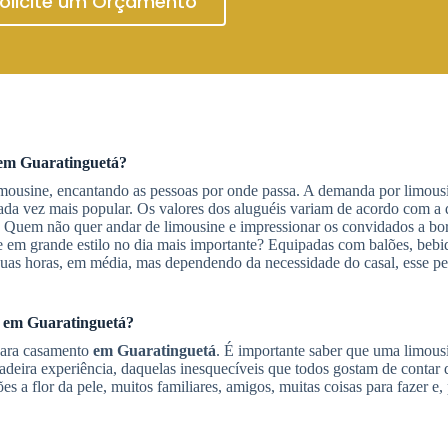
olicite um Orçamento
em Guaratinguetá
?
mousine, encantando as pessoas por onde passa. A demanda por limous
da vez mais popular. Os valores dos aluguéis variam de acordo com a 
o. Quem não quer andar de limousine e impressionar os convidados a b
 em grande estilo no dia mais importante? Equipadas com balões, bebi
duas horas, em média, mas dependendo da necessidade do casal, esse pe
o
em Guaratinguetá
?
ara casamento
em Guaratinguetá
. É importante saber que uma limous
deira experiência, daquelas inesquecíveis que todos gostam de contar 
 flor da pele, muitos familiares, amigos, muitas coisas para fazer e,