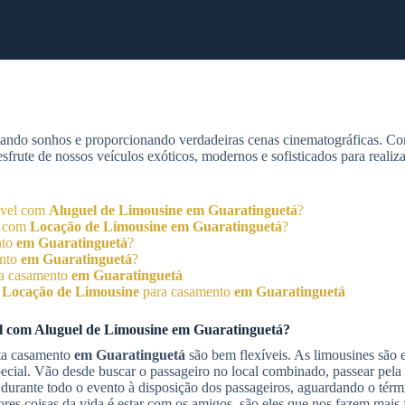
zando sonhos e proporcionando verdadeiras cenas cinematográficas. C
rute de nossos veículos exóticos, modernos e sofisticados para realiz
ível com
Aluguel de Limousine
em Guaratinguetá
?
to com
Locação de Limousine
em Guaratinguetá
?
nto
em Guaratinguetá
?
ento
em Guaratinguetá
?
a casamento
em Guaratinguetá
o
Locação de Limousine
para casamento
em Guaratinguetá
el com
Aluguel de Limousine
em Guaratinguetá
?
ta casamento
em Guaratinguetá
são bem flexíveis. As limousines são
cial. Vão desde buscar o passageiro no local combinado, passear pela 
a durante todo o evento à disposição dos passageiros, aguardando o tér
res coisas da vida é estar com os amigos, são eles que nos fazem mais f