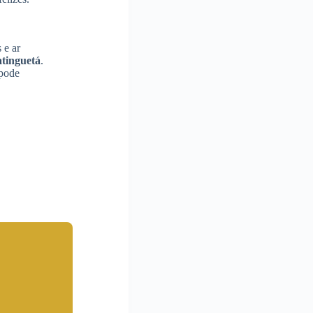
 e ar
tinguetá
.
 pode