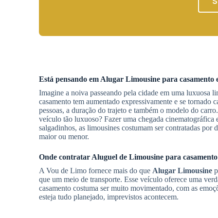
S
Está pensando em
Alugar Limousine
para casamento
Imagine a noiva passeando pela cidade em uma luxuosa li
casamento tem aumentado expressivamente e se tornado ca
pessoas, a duração do trajeto e também o modelo do carr
veículo tão luxuoso? Fazer uma chegada cinematográfica e
salgadinhos, as limousines costumam ser contratadas por 
maior ou menor.
Onde contratar
Aluguel de Limousine
para casament
A Vou de Limo fornece mais do que
Alugar Limousine
p
que um meio de transporte. Esse veículo oferece uma verda
casamento costuma ser muito movimentado, com as emoções a
esteja tudo planejado, imprevistos acontecem.