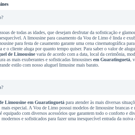
ines
o?
ssoas de todas as idades, que desejam desfrutar da sofisticação e glamo
nesquecível. A limousine para casamento da Vou de Limo é linda e exub
imousine para festa de casamento garante uma cena cinematográfica para
a e o cliente aluga por quanto tempo quiser. Para saber o valor de alugu
uel de Limousine
varia de acordo com a data, local da cerimônia, mo
ura as mais exuberantes e sofisticadas limousines
em Guaratinguetá
, 
rande estilo com nosso aluguel limusine mais barato.
a?
de Limousine
em Guaratinguetá
para atender às mais diversas situaçõ
a mais especial. A Vou de Limo possui modelos de limousine brancas e 
 é equipado com diversos acessórios que garantem todo o conforto e div
 modernos e sofisticados para fazer uma inesquecível entrada da noiva 