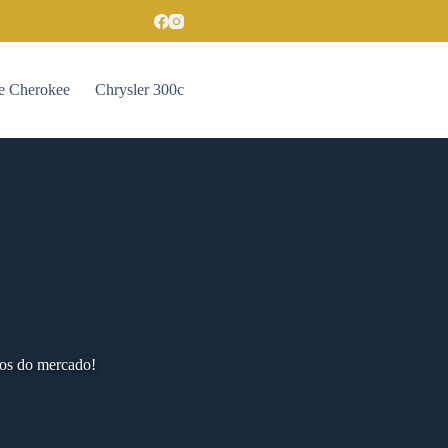
e Cherokee
Chrysler 300c
ços do mercado!