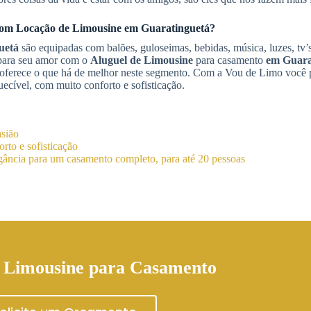
 com
Locação de Limousine
em Guaratinguetá
?
uetá
são equipadas com balões, guloseimas, bebidas, música, luzes, tv’s
 para seu amor com o
Aluguel de Limousine
para casamento
em Guara
 oferece o que há de melhor neste segmento. Com a Vou de Limo você
ecível, com muito conforto e sofisticação.
asião
rto e sofisticação
ância para um casamento completo, para até 20 pessoas
 Limousine para Casamento