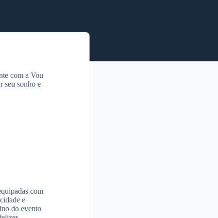
onte com a Vou
ar seu sonho e
 equipadas com
cidade e
mino do evento
elizes.