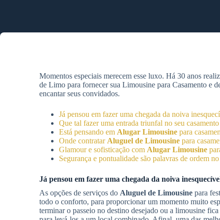
Momentos especiais merecem esse luxo. Há 30 anos reali
de Limo para fornecer sua Limousine para Casamento e desf
encantar seus convidados.
Já pensou em fazer uma chegada da noiva inesquec
Que tal fazer uma entrada triunfal no seu casamen
Está pensando em
Alugar Limousine
para casame
Onde contratar
Aluguel de Limousine
para casam
Glamour e sofisticação com
Alugar Limousine
par
Segurança e pontualidade são palavras de ordem n
Já pensou em fazer uma chegada da noiva inesquecív
As opções de serviços do
Aluguel de Limousine
para fes
todo o conforto, para proporcionar um momento muito espe
terminar o passeio no destino desejado ou a limousine fic
para levá-los a um local combinado. Afinal, uma das melho