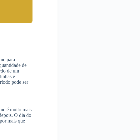
ine para
quantidade de
ordo de um
dinhas e
ríodo pode ser
ine é muito mais
depois. O dia do
 por mais que