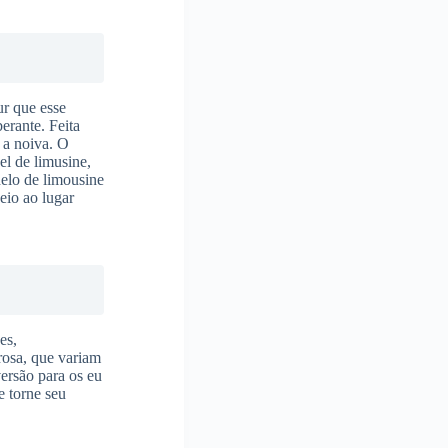
ur que esse
erante. Feita
 a noiva. O
el de limusine,
delo de limousine
veio ao lugar
es,
rosa, que variam
ersão para os eu
e torne seu