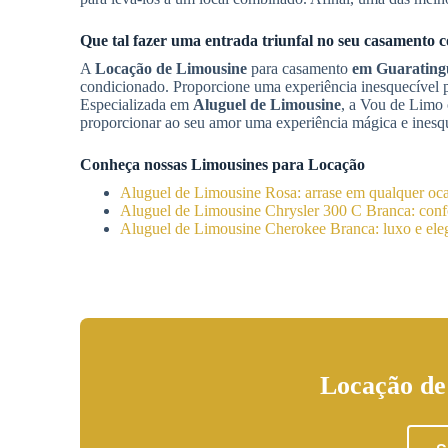
Que tal fazer uma entrada triunfal no seu casamento
A
Locação de Limousine
para casamento
em Guarating
condicionado. Proporcione uma experiência inesquecível
Especializada em
Aluguel de Limousine
, a Vou de Limo
proporcionar ao seu amor uma experiência mágica e inesqu
Conheça nossas Limousines para Locação
Aluguel de Limousine Rosa: arrase em qualquer oc
Aluguel de Limousine Chrysler 300 C Branca: confo
Aluguel de Limousine Cherokee Branca: luxo e eleg
Locação de