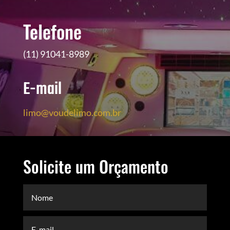
Telefone
(11) 91041-8989
E-mail
limo@voudelimo.com.br
Solicite um Orçamento