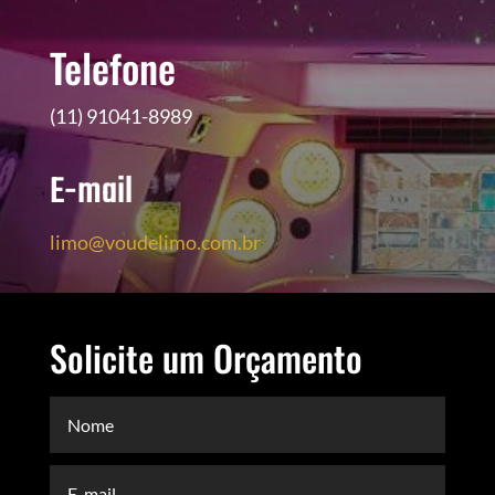
Telefone
(11) 91041-8989
E-mail
limo@voudelimo.com.br
Solicite um Orçamento