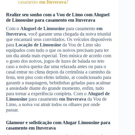
casamento
em Ituverava
?
Realize seu sonho com a Vou de Limo com
Aluguel
de Limousine
para casamento
em Ituverava
Com o
Aluguel de Limousine
para casamento
em
Ituverava
, você garante uma chegada da noiva triunfal
que encantará seus convidados. Os veículos disponíveis
para
Locação de Limousine
da Vou de Limo são
equipados com tudo o que os noivos precisam para ter
um dia ainda mais especial. Tem música de acordo com
o gosto dos noivos, jogos de luzes de balada no teto
caso a noiva queira dar uma relaxada antes ou para o
casal entrar no clima depois da cerimônia a caminho da
festa, tem piso com efeito infinito, ar condicionado para
garantir a maquiagem, bebidinhas geladas para acalmar
a ansiedade diante do grande momento, enfim, tudo
para tornar a experiência completa. Com o
Aluguel de
Limousine
para casamento
em Ituverava
da Vou de
Limo, a noiva vai atrair todos os olhares por onde
passar.
Glamour e sofisticação com
Alugar Limousine
para
casamento
em Ituverava