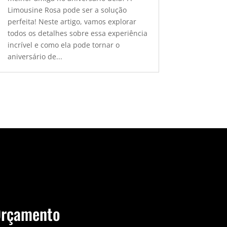
Limousine Rosa pode ser a solução
perfeita! Neste artigo, vamos explorar
todos os detalhes sobre essa experiência
incrível e como ela pode tornar o
aniversário de...
Orçamento