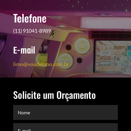
Telefone
(11) 91041-8989
E-mail
limo@voudelimo.com.br
Solicite um Orçamento