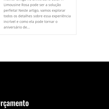
Limousine Rosa pode ser a solução
perfeita! Neste artigo, vamos explorar
todos os detalhes sobre essa experiência
incrível e como ela pode tornar o
aniversário de...
Orçamento