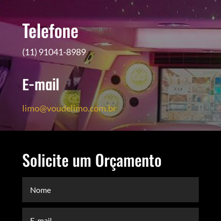
Telefone
(11) 91041-8989
E-mail
limo@voudelimo.com.br
Solicite um Orçamento