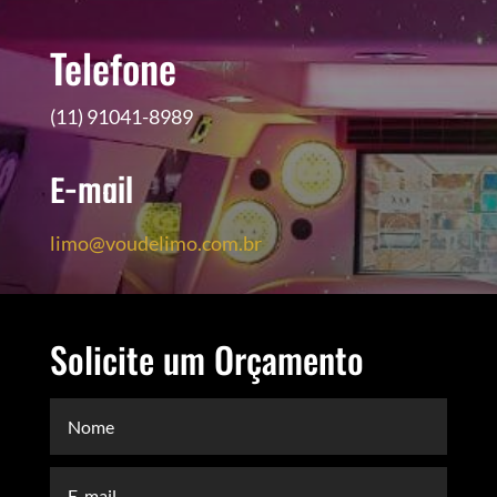
Telefone
(11) 91041-8989
E-mail
limo@voudelimo.com.br
Solicite um Orçamento