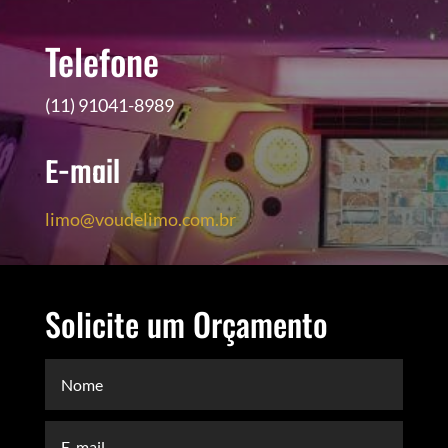
Telefone
(11) 91041-8989
E-mail
limo@voudelimo.com.br
Solicite um Orçamento