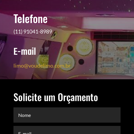
Telefone
(11) 91041-8989
E-mail
limo@voudelimo.com.br
Solicite um Orçamento