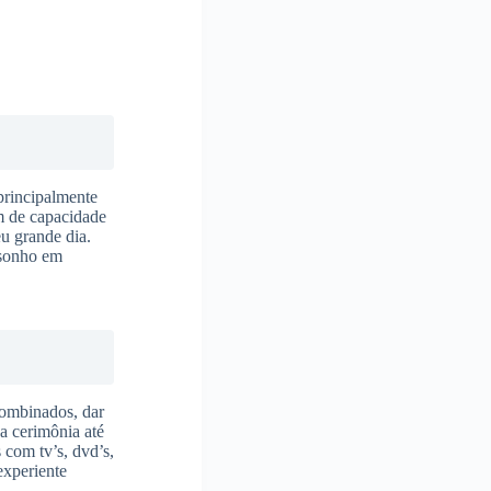
 principalmente
m de capacidade
eu grande dia.
 sonho em
combinados, dar
 a cerimônia até
 com tv’s, dvd’s,
experiente