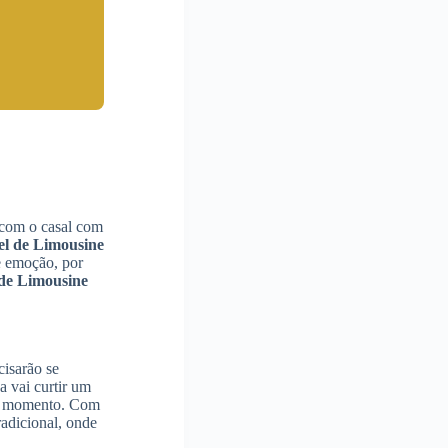
 com o casal com
el de Limousine
e emoção, por
de Limousine
cisarão se
 vai curtir um
nde momento. Com
adicional, onde