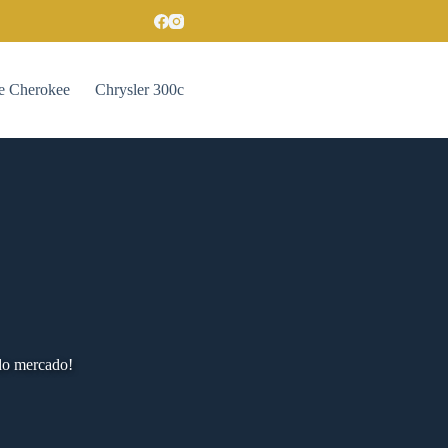
e Cherokee
Chrysler 300c
do mercado!