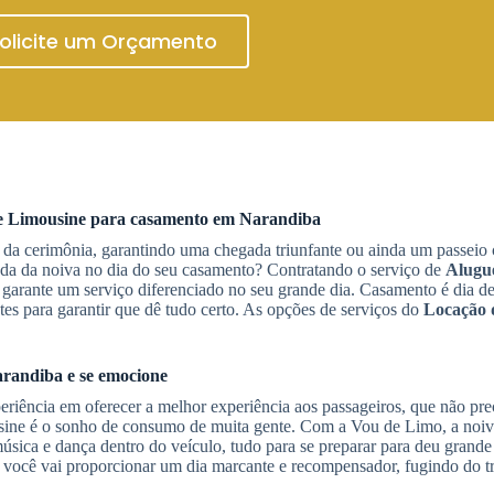
olicite um Orçamento
e Limousine
para casamento
em Narandiba
al da cerimônia, garantindo uma chegada triunfante ou ainda um passeio
rada da noiva no dia do seu casamento? Contratando o serviço de
Alugu
arante um serviço diferenciado no seu grande dia. Casamento é dia d
tes para garantir que dê tudo certo. As opções de serviços do
Locação 
randiba
e se emocione
eriência em oferecer a melhor experiência aos passageiros, que não pre
usine é o sonho de consumo de muita gente. Com a Vou de Limo, a noiva
 música e dança dentro do veículo, tudo para se preparar para deu gra
, você vai proporcionar um dia marcante e recompensador, fugindo do tr