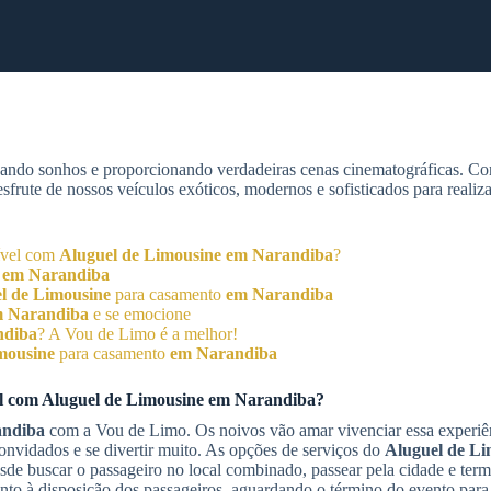
zando sonhos e proporcionando verdadeiras cenas cinematográficas. C
rute de nossos veículos exóticos, modernos e sofisticados para realiz
ível com
Aluguel de Limousine
em Narandiba
?
o
em Narandiba
l de Limousine
para casamento
em Narandiba
 Narandiba
e se emocione
ndiba
? A Vou de Limo é a melhor!
mousine
para casamento
em Narandiba
el com
Aluguel de Limousine
em Narandiba
?
andiba
com a Vou de Limo. Os noivos vão amar vivenciar essa experi
onvidados e se divertir muito. As opções de serviços do
Aluguel de Li
sde buscar o passageiro no local combinado, passear pela cidade e term
ento à disposição dos passageiros, aguardando o término do evento para