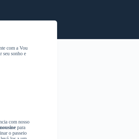
onte com a Vou
ar seu sonho e
ência com nosso
mousine
para
inar o passeio
 levá-los a um