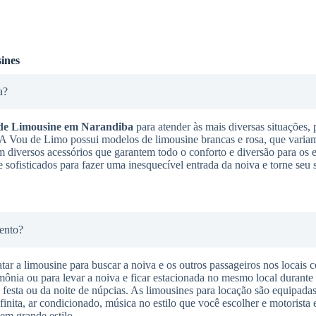
ines
a?
de Limousine
em Narandiba
para atender às mais diversas situações,
. A Vou de Limo possui modelos de limousine brancas e rosa, que varia
m diversos acessórios que garantem todo o conforto e diversão para os 
 sofisticados para fazer uma inesquecível entrada da noiva e torne seu
ento?
tar a limousine para buscar a noiva e os outros passageiros nos locais 
imônia ou para levar a noiva e ficar estacionada no mesmo local durante
da festa ou da noite de núpcias. As limousines para locação são equipadas
finita, ar condicionado, música no estilo que você escolher e motorista 
em grande estilo.