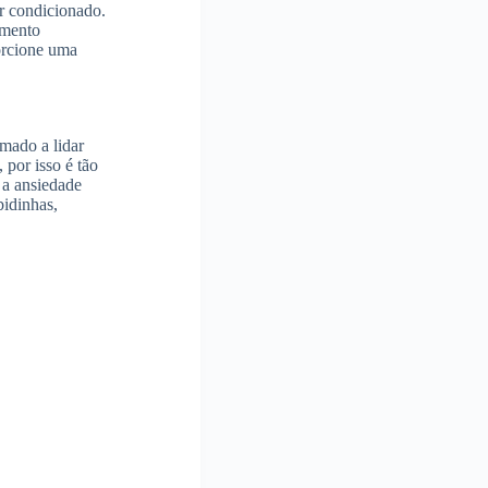
ar condicionado.
imento
orcione uma
mado a lidar
por isso é tão
 a ansiedade
bidinhas,