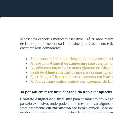
Momentos especiais merecem esse luxo. Há 30 anos reali
de Limo para fornecer sua Limousine para Casamento e desf
encantar seus convidados.
Já pensou em fazer uma chegada da noiva inesquec
Arrase com
Aluguel de Limousine
para casament
Atendimento impecável e muito glamour no
Alugue
Contrate
Aluguel de Limousine
para casamento
em
Quer
Alugar Limousine
para casamento
em Nara
A Vou de Limo realiza sonhos com
Locação de Li
Já pensou em fazer uma chegada da noiva inesquecív
Contrate
Aluguel de Limousine
para casamento
em Nar
passeio exclusivo, onde poderão até mesmo levar alguns c
festa casamento
em Narandiba
são bem flexíveis. Vão de
no destino desejado ou a limousine fica durante todo o ev