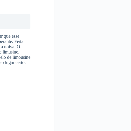
ur que esse
erante. Feita
 a noiva. O
e limusine,
delo de limousine
 ao lugar certo.