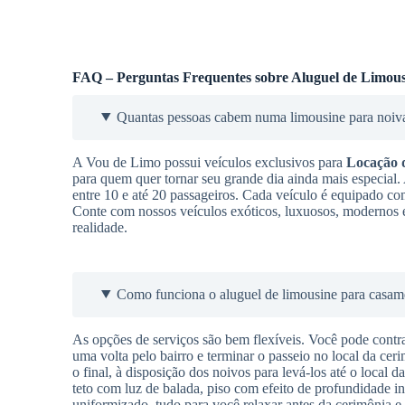
FAQ – Perguntas Frequentes sobre Aluguel de Limous
Quantas pessoas cabem numa limousine para noiv
A Vou de Limo possui veículos exclusivos para
Locação 
para quem quer tornar seu grande dia ainda mais especial
entre 10 e até 20 passageiros. Cada veículo é equipado co
Conte com nossos veículos exóticos, luxuosos, modernos e
realidade.
Como funciona o aluguel de limousine para casam
As opções de serviços são bem flexíveis. Você pode contra
uma volta pelo bairro e terminar o passeio no local da cer
o final, à disposição dos noivos para levá-los até o local 
teto com luz de balada, piso com efeito de profundidade in
uniformizado, tudo para você relaxar antes da cerimônia e 