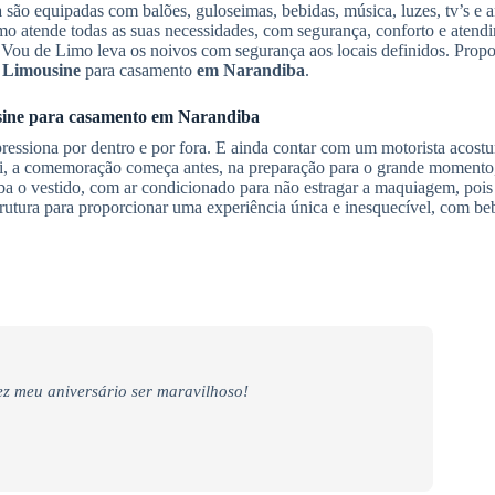
a
são equipadas com balões, guloseimas, bebidas, música, luzes, tv’s e 
imo atende todas as suas necessidades, com segurança, conforto e atend
a Vou de Limo leva os noivos com segurança aos locais definidos. Prop
 Limousine
para casamento
em Narandiba
.
ine
para casamento
em Narandiba
ressiona por dentro e por fora. E ainda contar com um motorista acostu
i, a comemoração começa antes, na preparação para o grande momento, 
iba o vestido, com ar condicionado para não estragar a maquiagem, pois
rutura para proporcionar uma experiência única e inesquecível, com be
z meu aniversário ser maravilhoso!