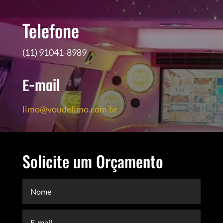
Telefone
(11) 91041-8989
E-mail
limo@voudelimo.com.br
Solicite um Orçamento