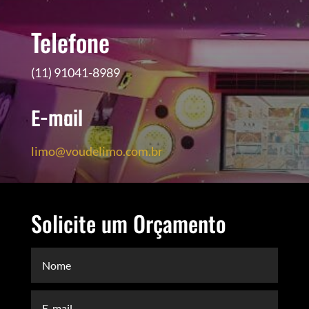
Telefone
(11) 91041-8989
E-mail
limo@voudelimo.com.br
Solicite um Orçamento