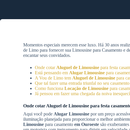
Momentos especiais merecem esse luxo. Há 30 anos reali
de Limo para fornecer sua Limousine para Casamento e desf
encantar seus convidados.
Onde cotar
Aluguel de Limousine
para festa casa
Está pensando em
Alugar Limousine
para casame
A Vou de Limo tem
Aluguel de Limousine
para c
Que tal fazer uma entrada triunfal no seu casamen
Como funciona
Locação de Limousine
para casa
Já pensou em fazer uma chegada da noiva inesquec
Onde cotar
Aluguel de Limousine
para festa casamen
Aqui você pode
Alugar Limousine
por um preço acessíve
iluminação planejada para proporcionar o melhor ambient
Limousine
para casamento
em Ouroeste
são exuberantes 
um motorista com treinamento para dirigir em velocidade a