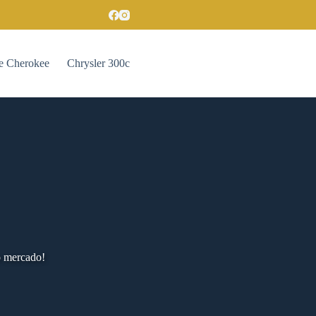
e Cherokee
Chrysler 300c
o mercado!