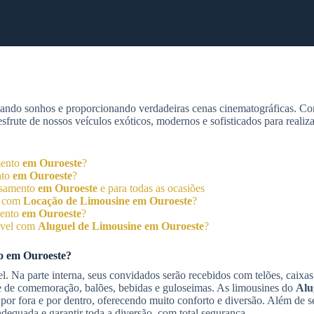
zando sonhos e proporcionando verdadeiras cenas cinematográficas. C
rute de nossos veículos exóticos, modernos e sofisticados para realiz
mento
em Ouroeste
?
nto
em Ouroeste
?
asamento
em Ouroeste
e para todas as ocasiões
to com
Locação de Limousine
em Ouroeste
?
mento
em Ouroeste
?
ível com
Aluguel de Limousine
em Ouroeste
?
to
em Ouroeste
?
l. Na parte interna, seus convidados serão recebidos com telões, caixa
e de comemoração, balões, bebidas e guloseimas. As limousines do
Alu
por fora e por dentro, oferecendo muito conforto e diversão. Além de se
dequada e garantir toda a diversão, com total segurança.