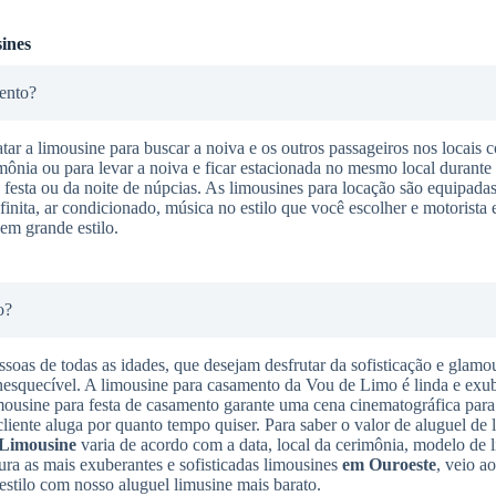
ines
ento?
tar a limousine para buscar a noiva e os outros passageiros nos locais 
imônia ou para levar a noiva e ficar estacionada no mesmo local durante
da festa ou da noite de núpcias. As limousines para locação são equipadas
finita, ar condicionado, música no estilo que você escolher e motorista 
em grande estilo.
o?
ssoas de todas as idades, que desejam desfrutar da sofisticação e glamo
nesquecível. A limousine para casamento da Vou de Limo é linda e exub
imousine para festa de casamento garante uma cena cinematográfica para
cliente aluga por quanto tempo quiser. Para saber o valor de aluguel de l
 Limousine
varia de acordo com a data, local da cerimônia, modelo de 
ura as mais exuberantes e sofisticadas limousines
em Ouroeste
, veio ao
stilo com nosso aluguel limusine mais barato.