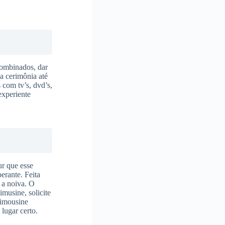
combinados, dar
 a cerimônia até
 com tv’s, dvd’s,
experiente
ur que esse
erante. Feita
 a noiva. O
imusine, solicite
limousine
 lugar certo.