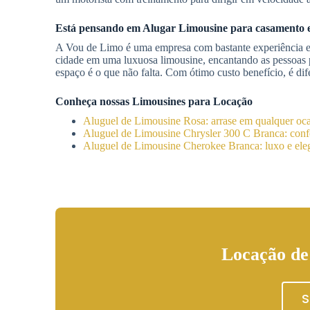
Está pensando em
Alugar Limousine
para casamento
A Vou de Limo é uma empresa com bastante experiência
cidade em uma luxuosa limousine, encantando as pessoas p
espaço é o que não falta. Com ótimo custo benefício, é dife
Conheça nossas Limousines para Locação
Aluguel de Limousine Rosa: arrase em qualquer oc
Aluguel de Limousine Chrysler 300 C Branca: confo
Aluguel de Limousine Cherokee Branca: luxo e eleg
Locação de
S