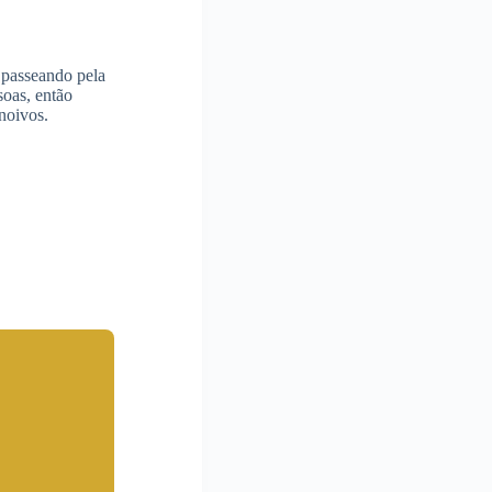
 passeando pela
soas, então
 noivos.