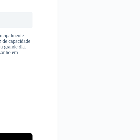
rincipalmente
m de capacidade
eu grande dia.
 sonho em