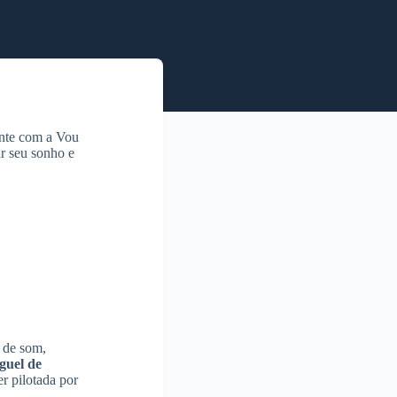
onte com a Vou
ar seu sonho e
s de som,
guel de
r pilotada por