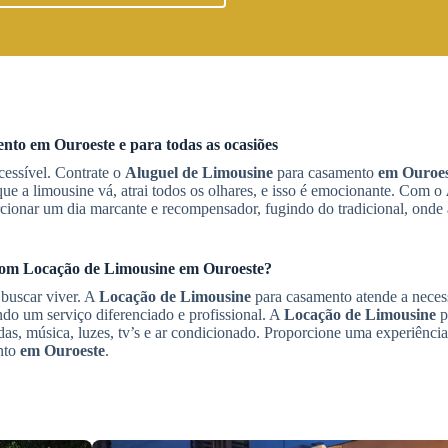
ento
em Ouroeste
e para todas as ocasiões
cessível. Contrate o
Aluguel de Limousine
para casamento
em Ouroes
e a limousine vá, atrai todos os olhares, e isso é emocionante. Com o
rcionar um dia marcante e recompensador, fugindo do tradicional, onde 
 com
Locação de Limousine
em Ouroeste
?
 buscar viver. A
Locação de Limousine
para casamento atende a neces
ndo um serviço diferenciado e profissional. A
Locação de Limousine
p
as, música, luzes, tv’s e ar condicionado. Proporcione uma experiência
nto
em Ouroeste
.