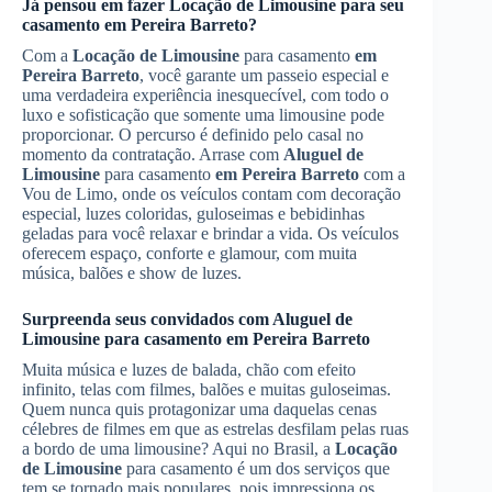
Já pensou em fazer
Locação de Limousine
para seu
casamento
em Pereira Barreto
?
Com a
Locação de Limousine
para casamento
em
Pereira Barreto
, você garante um passeio especial e
uma verdadeira experiência inesquecível, com todo o
luxo e sofisticação que somente uma limousine pode
proporcionar. O percurso é definido pelo casal no
momento da contratação. Arrase com
Aluguel de
Limousine
para casamento
em Pereira Barreto
com a
Vou de Limo, onde os veículos contam com decoração
especial, luzes coloridas, guloseimas e bebidinhas
geladas para você relaxar e brindar a vida. Os veículos
oferecem espaço, conforte e glamour, com muita
música, balões e show de luzes.
Surpreenda seus convidados com
Aluguel de
Limousine
para casamento
em Pereira Barreto
Muita música e luzes de balada, chão com efeito
infinito, telas com filmes, balões e muitas guloseimas.
Quem nunca quis protagonizar uma daquelas cenas
célebres de filmes em que as estrelas desfilam pelas ruas
a bordo de uma limousine? Aqui no Brasil, a
Locação
de Limousine
para casamento é um dos serviços que
tem se tornado mais populares, pois impressiona os