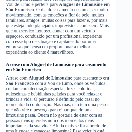
Vou de Limo é perfeita para
Aluguel de Limousine
em
São Francisco
. O dia do casamento costuma ser muito
movimentado, com as emoções a flor da pele, muitos
familiares, amigos, muitas coisas para fazer e, por mais
que esteja tudo planejado, imprevistos acontecem. Mais
que um serviço luxuoso, contar com um veículo
espaçoso, conduzido por um profissional experiente
com esse tipo de situação e capitaneado por uma
empresa que pensa em proporcionar a melhor
experiência ao cliente é maravilhoso.
Arrase com
Aluguel de Limousine
para casamento
em São Francisco
Arrase com
Aluguel de Limousine
para casamento
em
São Francisco
com a Vou de Limo, onde os veículos
contam com decoração especial, luzes coloridas,
guloseimas e bebidinhas geladas para você relaxar e
brindar a vida. O percurso é definido pelo casal no
momento da contratação. Nas ruas, não tem uma pessoa
que não vire o pescoço para olhar quando uma
limousine passa. Quem não gostaria de estar com as
pessoas mais queridas num dos momentos mais
importantes da sua vida? Ainda mais se for a bordo de
uma luxuosa e espaçosa limousine? Esse veículo está