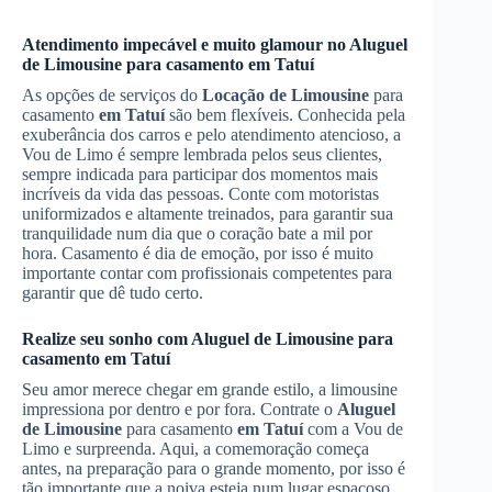
Atendimento impecável e muito glamour no
Aluguel
de Limousine
para casamento
em Tatuí
As opções de serviços do
Locação de Limousine
para
casamento
em Tatuí
são bem flexíveis. Conhecida pela
exuberância dos carros e pelo atendimento atencioso, a
Vou de Limo é sempre lembrada pelos seus clientes,
sempre indicada para participar dos momentos mais
incríveis da vida das pessoas. Conte com motoristas
uniformizados e altamente treinados, para garantir sua
tranquilidade num dia que o coração bate a mil por
hora. Casamento é dia de emoção, por isso é muito
importante contar com profissionais competentes para
garantir que dê tudo certo.
Realize seu sonho com
Aluguel de Limousine
para
casamento
em Tatuí
Seu amor merece chegar em grande estilo, a limousine
impressiona por dentro e por fora. Contrate o
Aluguel
de Limousine
para casamento
em Tatuí
com a Vou de
Limo e surpreenda. Aqui, a comemoração começa
antes, na preparação para o grande momento, por isso é
tão importante que a noiva esteja num lugar espaçoso,