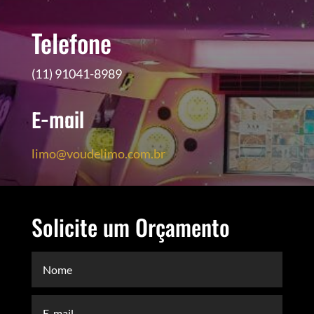
Telefone
(11) 91041-8989
E-mail
limo@voudelimo.com.br
Solicite um Orçamento