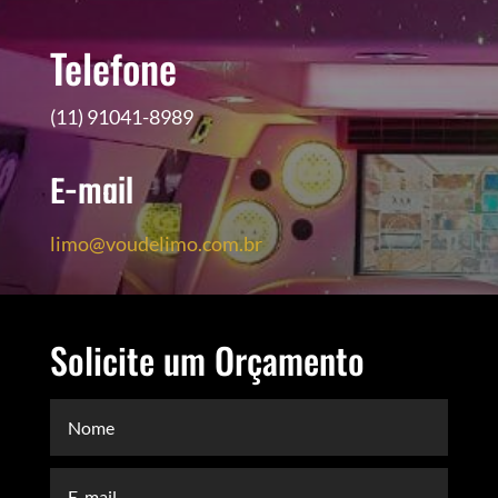
Telefone
(11) 91041-8989
E-mail
limo@voudelimo.com.br
Solicite um Orçamento