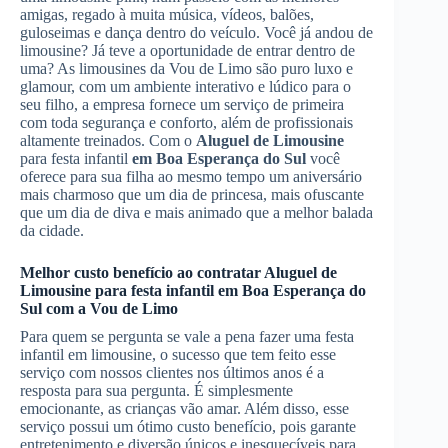
amigas, regado à muita música, vídeos, balões,
guloseimas e dança dentro do veículo. Você já andou de
limousine? Já teve a oportunidade de entrar dentro de
uma? As limousines da Vou de Limo são puro luxo e
glamour, com um ambiente interativo e lúdico para o
seu filho, a empresa fornece um serviço de primeira
com toda segurança e conforto, além de profissionais
altamente treinados. Com o
Aluguel de Limousine
para festa infantil
em Boa Esperança do Sul
você
oferece para sua filha ao mesmo tempo um aniversário
mais charmoso que um dia de princesa, mais ofuscante
que um dia de diva e mais animado que a melhor balada
da cidade.
Melhor custo benefício ao contratar
Aluguel de
Limousine
para festa infantil
em Boa Esperança do
Sul
com a Vou de Limo
Para quem se pergunta se vale a pena fazer uma festa
infantil em limousine, o sucesso que tem feito esse
serviço com nossos clientes nos últimos anos é a
resposta para sua pergunta. É simplesmente
emocionante, as crianças vão amar. Além disso, esse
serviço possui um ótimo custo benefício, pois garante
entretenimento e diversão únicos e inesquecíveis para