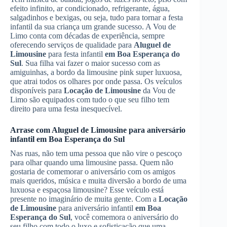
efeito infinito, ar condicionado, refrigerante, água,
salgadinhos e bexigas, ou seja, tudo para tornar a festa
infantil da sua criança um grande sucesso. A Vou de
Limo conta com décadas de experiência, sempre
oferecendo serviços de qualidade para
Aluguel de
Limousine
para festa infantil
em Boa Esperança do
Sul
. Sua filha vai fazer o maior sucesso com as
amiguinhas, a bordo da limousine pink super luxuosa,
que atrai todos os olhares por onde passa. Os veículos
disponíveis para
Locação de Limousine
da Vou de
Limo são equipados com tudo o que seu filho tem
direito para uma festa inesquecível.
Arrase com
Aluguel de Limousine
para aniversário
infantil
em Boa Esperança do Sul
Nas ruas, não tem uma pessoa que não vire o pescoço
para olhar quando uma limousine passa. Quem não
gostaria de comemorar o aniversário com os amigos
mais queridos, música e muita diversão a bordo de uma
luxuosa e espaçosa limousine? Esse veículo está
presente no imaginário de muita gente. Com a
Locação
de Limousine
para aniversário infantil
em Boa
Esperança do Sul
, você comemora o aniversário do
seu filho com todo o luxo e sofisticação que uma