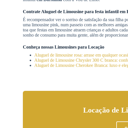
Contrate
Aluguel de Limousine
para festa infantil
em 
É recompensador ver o sorriso de satisfação da sua filha p
uma limousine pink, num passeio com as melhores amigas, 
toa que festas em limousine atraem crianças e adultos cada
sonho de consumo para muita gente, além de proporcionar
Conheça nossas Limousines para Locação
Aluguel de limousine rosa: arrase em qualquer ocas
Aluguel de Limousine Chrysler 300 C branca: confor
Aluguel de Limousine Cherokee Branca: luxo e eleg
Locação de Li