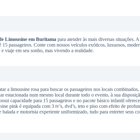
de Limousine
em Buritama
para atender às mais diversas situações. A
 até 15 passageiros. Conte com nossos veículos exóticos, luxuosos, mode
e e viaje em seu sonho, mas vivendo a realidade.
tar a limousine rosa para buscar os passageiros nos locais combinados,
icar estacionada num mesmo local durante todo o evento, à sua disposiçã
sui capacidade para 15 passageiros e no pacote básico infantil oferece
sine pink é equipada com 3 tv’s, dvd’s, teto e piso com efeito de profun
e balada e motorista experiente uniformizado, tudo para entreter seus c