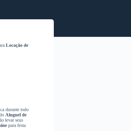
para
Locação de
ica durante todo
 do
Aluguel de
ão levar seus
sine
para festa