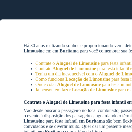
Há 30 anos realizando sonhos e proporcionando verdadeir
Limousine
em
em Buritama
para você comemorar sua fest
Contrate o
Aluguel de Limousine
para festa infanti
Contrate
Aluguel de Limousine
para festa infantil
Tenha um dia inesquecível com o
Aluguel de Limo
Como funciona
Locação de Limousine
para festa i
Onde cotar
Aluguel de Limousine
para festa infant
Já pensou em fazer
Locação de Limousine
para o a
Contrate o
Aluguel de Limousine
para festa infantil
em
Vão desde buscar o passageiro no local combinado, passear
o evento à disposição dos passageiros, aguardando o térm
Limousine
para festa infantil
em Buritama
são bem flexív
convidados e se divertir muito. Quer dar um presente ine
infantil
em Buritama
com a Vou de Limo.