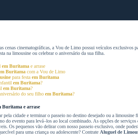
as cenas cinematográficas, a Vou de Limo possui veículos exclusivos 
a na limousine ou celebrar o aniversário da sua filha.
l
em Buritama
e arrase
em Buritama
com a Vou de Limo
usine
para festa
em Buritama
nfantil
em Buritama
?
il
em Buritama
?
niversário do seu filho
em Buritama
?
 Buritama
e arrase
 pela cidade e terminar o passeio no destino desejado ou a limousine f
ino do evento para levá–los ao local combinado. As opções de serviços
eis. Os pequenos vão delirar com nosso passeio exclusivo, onde poder
squecível para uma criança ou adolescente? Contrate
Aluguel de Limou