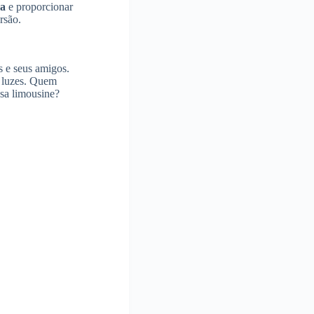
a
e proporcionar
rsão.
s e seus amigos.
e luzes. Quem
sa limousine?