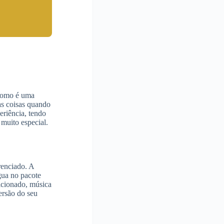
 como é uma
as coisas quando
eriência, tendo
 muito especial.
renciado. A
água no pacote
dicionado, música
versão do seu