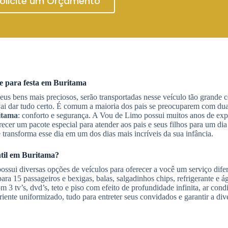
olicite um Orçamento
e
para festa
em Buritama
eus bens mais preciosos, serão transportadas nesse veículo tão grande
e vai dar tudo certo. É comum a maioria dos pais se preocuparem com du
itama
: conforto e segurança. A Vou de Limo possui muitos anos de exp
cer um pacote especial para atender aos pais e seus filhos para um dia
 transforma esse dia em um dos dias mais incríveis da sua infância.
til
em Buritama
?
ssui diversas opções de veículos para oferecer a você um serviço dife
para 15 passageiros e bexigas, balas, salgadinhos chips, refrigerante e 
m 3 tv’s, dvd’s, teto e piso com efeito de profundidade infinita, ar con
riente uniformizado, tudo para entreter seus convidados e garantir a di