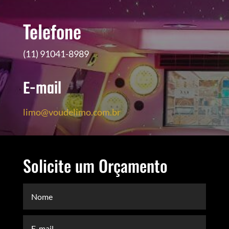
Telefone
(11) 91041-8989
E-mail
limo@voudelimo.com.br
Solicite um Orçamento