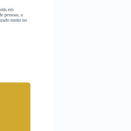
antis em
e pessoas, a
izado muito no