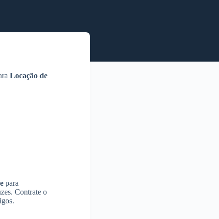
para
Locação de
e
para
zes. Contrate o
igos.