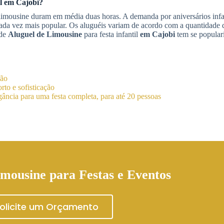
il
em Cajobi
?
m limousine duram em média duas horas. A demanda por aniversários inf
ada vez mais popular. Os aluguéis variam de acordo com a quantidade d
 de
Aluguel de Limousine
para festa infantil
em Cajobi
tem se popular
ião
to e sofisticação
ância para uma festa completa, para até 20 pessoas
mousine para Festas e Eventos
olicite um Orçamento