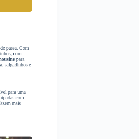
onde passa. Com
uinhos, com
mousine
para
ua, salgadinhos e
ível para uma
quipadas com
 fazem mais