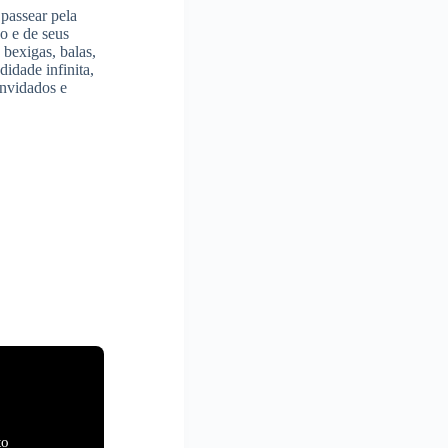
 passear pela
o e de seus
 bexigas, balas,
didade infinita,
onvidados e
to