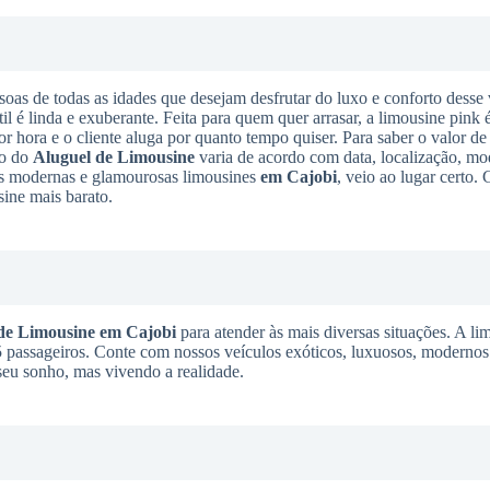
soas de todas as idades que desejam desfrutar do luxo e conforto desse 
til é linda e exuberante. Feita para quem quer arrasar, a limousine pink 
or hora e o cliente aluga por quanto tempo quiser. Para saber o valor de
to do
Aluguel de Limousine
varia de acordo com data, localização, mo
ais modernas e glamourosas limousines
em Cajobi
, veio ao lugar certo.
sine mais barato.
de Limousine
em Cajobi
para atender às mais diversas situações. A li
 15 passageiros. Conte com nossos veículos exóticos, luxuosos, modernos 
 seu sonho, mas vivendo a realidade.