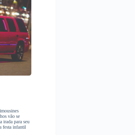
limousines
lhos vão se
a irada para seu
 festa infantil