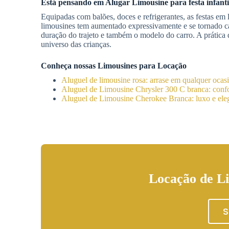
Está pensando em
Alugar Limousine
para festa infant
Equipadas com balões, doces e refrigerantes, as festas e
limousines tem aumentado expressivamente e se tornado c
duração do trajeto e também o modelo do carro. A prática
universo das crianças.
Conheça nossas Limousines para Locação
Aluguel de limousine rosa: arrase em qualquer ocas
Aluguel de Limousine Chrysler 300 C branca: confor
Aluguel de Limousine Cherokee Branca: luxo e eleg
Locação de Li
S