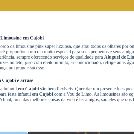
 Limousine
em Cajobi
bordo da limousine pink super luxuosa, que atrai todos os olhares por 
ocê proporciona um dia muito especial para seus pequenos e seus amig
riência, sempre oferecendo serviços de qualidade para
Aluguel de Li
zes no teto, piso com efeito infinito, ar condicionado, refrigerante, ág
riança um grande sucesso.
 Cajobi
e arrase
a infantil
em Cajobi
são bem flexíveis. Quer dar um presente inesquec
ara festa infantil
em Cajobi
com a Vou de Limo. As limousines são e
 Afinal, uma das melhores coisas da vida é ter amigos, são eles que nos