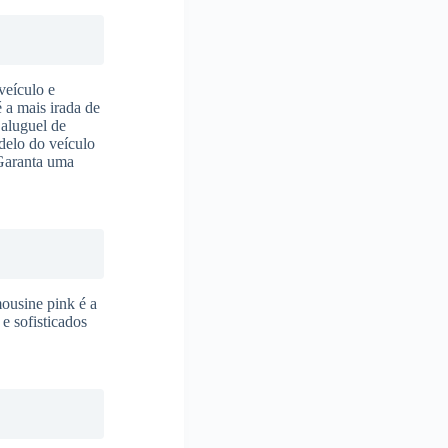
veículo e
é a mais irada de
 aluguel de
delo do veículo
 Garanta uma
mousine pink é a
e sofisticados