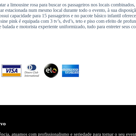
tar a limousine rosa para buscar os passageiros nos locais combinados,
icar estacionada num mesmo local durante todo o evento, à sua disposiçã
sui capacidade para 15 passageiros e no pacote básico infantil oferece
sine pink é equipada com 3 tv’s, dvd’s, teto e piso com efeito de profun
e balada e motorista experiente uniformizado, tudo para entreter seus c
ivo
ncia, atuamos com profissionalismo e seriedade para tornar o seu even