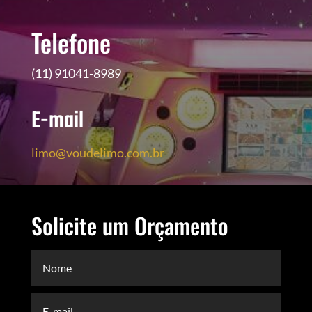
Telefone
(11) 91041-8989
E-mail
limo@voudelimo.com.br
Solicite um Orçamento