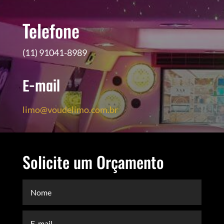
Telefone
(11) 91041-8989
E-mail
limo@voudelimo.com.br
Solicite um Orçamento