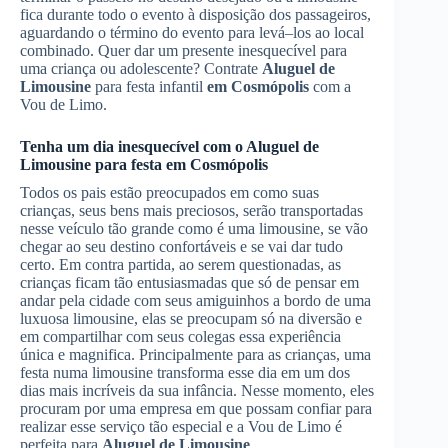
fica durante todo o evento à disposição dos passageiros,
aguardando o término do evento para levá–los ao local
combinado. Quer dar um presente inesquecível para
uma criança ou adolescente? Contrate
Aluguel de
Limousine
para festa infantil
em Cosmópolis
com a
Vou de Limo.
Tenha um dia inesquecível com o
Aluguel de
Limousine
para festa
em Cosmópolis
Todos os pais estão preocupados em como suas
crianças, seus bens mais preciosos, serão transportadas
nesse veículo tão grande como é uma limousine, se vão
chegar ao seu destino confortáveis e se vai dar tudo
certo. Em contra partida, ao serem questionadas, as
crianças ficam tão entusiasmadas que só de pensar em
andar pela cidade com seus amiguinhos a bordo de uma
luxuosa limousine, elas se preocupam só na diversão e
em compartilhar com seus colegas essa experiência
única e magnifica. Principalmente para as crianças, uma
festa numa limousine transforma esse dia em um dos
dias mais incríveis da sua infância. Nesse momento, eles
procuram por uma empresa em que possam confiar para
realizar esse serviço tão especial e a Vou de Limo é
perfeita para
Aluguel de Limousine
.