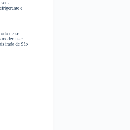
e seus
efrigerante e
forto desse
s modernas e
ais irada de São