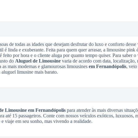
soas de todas as idades que desejam desfrutar do luxo e conforto desse 
til é linda e exuberante. Feita para quem quer arrasar, a limousine pink 
é feito por hora e o cliente aluga por quanto tempo quiser. Para saber o 
custo do
Aluguel de Limousine
varia de acordo com data, localização,
ra as mais modernas e glamourosas limousines
em Fernandópolis
, veio
 aluguel limusine mais barato.
de Limousine
em Fernandópolis
para atender às mais diversas situaçõ
 para até 15 passageiros. Conte com nossos veículos exóticos, luxuosos,
e e viaje em seu sonho, mas vivendo a realidade.