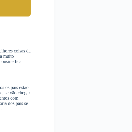
elhores coisas da
ia muito
mousine fica
os os pais estão
e, se vão chegar
ventos com
ria dos pais se
.