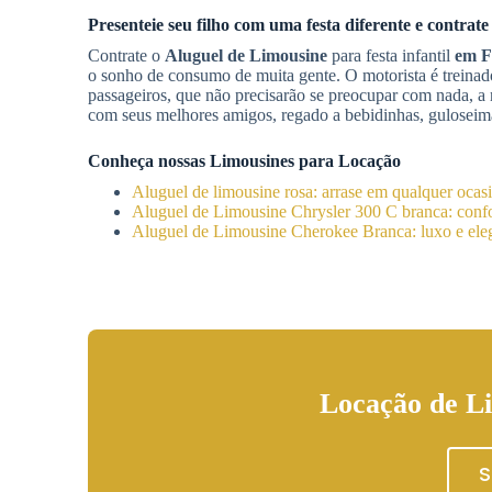
Presenteie seu filho com uma festa diferente e contrate
Contrate o
Aluguel de Limousine
para festa infantil
em F
o sonho de consumo de muita gente. O motorista é treinado
passageiros, que não precisarão se preocupar com nada, a
com seus melhores amigos, regado a bebidinhas, guloseima
Conheça nossas Limousines para Locação
Aluguel de limousine rosa: arrase em qualquer ocas
Aluguel de Limousine Chrysler 300 C branca: confor
Aluguel de Limousine Cherokee Branca: luxo e eleg
Locação de Li
S