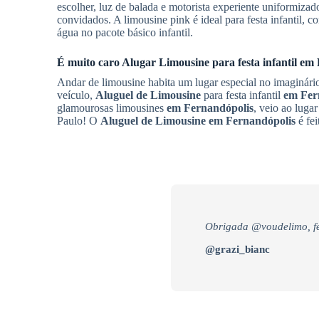
escolher, luz de balada e motorista experiente uniformizado
convidados. A limousine pink é ideal para festa infantil, c
água no pacote básico infantil.
É muito caro
Alugar Limousine
para festa infantil
em 
Andar de limousine habita um lugar especial no imaginário
veículo,
Aluguel de Limousine
para festa infantil
em Fer
glamourosas limousines
em Fernandópolis
, veio ao luga
Paulo! O
Aluguel de Limousine
em Fernandópolis
é fei
Obrigada @voudelimo, fe
@grazi_bianc