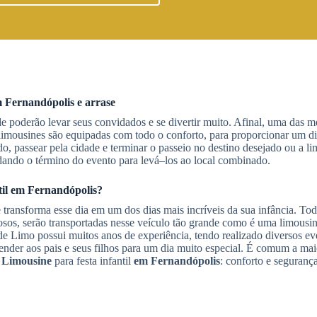
 Fernandópolis
e arrase
 poderão levar seus convidados e se divertir muito. Afinal, uma das m
s limousines são equipadas com todo o conforto, para proporcionar um d
o, passear pela cidade e terminar o passeio no destino desejado ou a li
rdando o término do evento para levá–los ao local combinado.
til
em Fernandópolis
?
transforma esse dia em um dos dias mais incríveis da sua infância. Tod
sos, serão transportadas nesse veículo tão grande como é uma limousin
u de Limo possui muitos anos de experiência, tendo realizado diversos e
ender aos pais e seus filhos para um dia muito especial. É comum a maio
 Limousine
para festa infantil
em Fernandópolis
: conforto e segurança