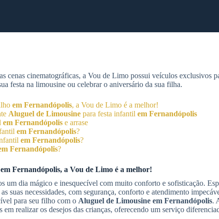
as cenas cinematográficas, a Vou de Limo possui veículos exclusivos 
 festa na limousine ou celebrar o aniversário da sua filha.
filho
em Fernandópolis
, a Vou de Limo é a melhor!
ate
Aluguel de Limousine
para festa infantil
em Fernandópolis
l
em Fernandópolis
e arrase
fantil
em Fernandópolis
?
nfantil
em Fernandópolis
?
em Fernandópolis
?
o
em Fernandópolis
, a Vou de Limo é a melhor!
 um dia mágico e inesquecível com muito conforto e sofisticação. Espe
 as suas necessidades, com segurança, conforto e atendimento impecáve
cível para seu filho com o
Aluguel de Limousine
em Fernandópolis
.
is em realizar os desejos das crianças, oferecendo um serviço diferenciad