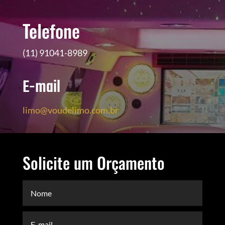
Telefone
(11) 91041-8989
E-mail
limo@voudelimo.com.br
Solicite um Orçamento