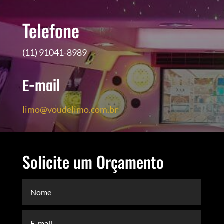
Telefone
(11) 91041-8989
E-mail
limo@voudelimo.com.br
Solicite um Orçamento