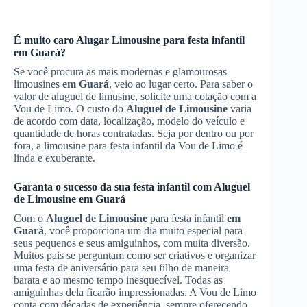
É muito caro
Alugar Limousine
para festa infantil
em Guará
?
Se você procura as mais modernas e glamourosas
limousines
em Guará
, veio ao lugar certo. Para saber o
valor de aluguel de limusine, solicite uma cotação com a
Vou de Limo. O custo do
Aluguel de Limousine
varia
de acordo com data, localização, modelo do veículo e
quantidade de horas contratadas. Seja por dentro ou por
fora, a limousine para festa infantil da Vou de Limo é
linda e exuberante.
Garanta o sucesso da sua festa infantil com
Aluguel
de Limousine
em Guará
Com o
Aluguel de Limousine
para festa infantil
em
Guará
, você proporciona um dia muito especial para
seus pequenos e seus amiguinhos, com muita diversão.
Muitos pais se perguntam como ser criativos e organizar
uma festa de aniversário para seu filho de maneira
barata e ao mesmo tempo inesquecível. Todas as
amiguinhas dela ficarão impressionadas. A Vou de Limo
conta com décadas de experiência, sempre oferecendo