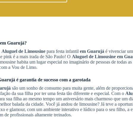
em Guarujá
?
,
Aluguel de Limousine
para festa infantil
em Guarujá
é vivenciar um
ne pink é a mais irada de São Paulo! O
Aluguel de Limousine
em Gua
imousine habita um lugar especial no imaginário de pessoas de todas as
o com a Vou de Limo.
Guarujá
é garantia de sucesso com a garotada
arujá
são um sonho de consumo para muita gente, além de proporcion
fação da sua filha por ter uma festa tão diferente e especial. Com o
Alu
ara sua filha ao mesmo tempo um aniversário mais charmoso que um dia
elhor balada da cidade. Você já andou de limousine? Já teve a oportun
o e glamour, com um ambiente interativo e lúdico para o seu filho, a 
m de profissionais altamente treinados.