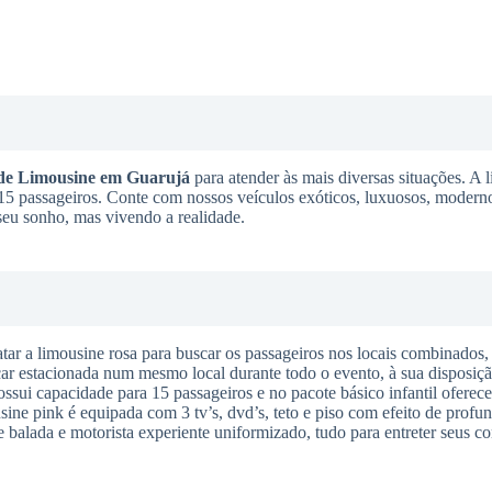
de Limousine
em Guarujá
para atender às mais diversas situações. A 
té 15 passageiros. Conte com nossos veículos exóticos, luxuosos, moderno
 seu sonho, mas vivendo a realidade.
tar a limousine rosa para buscar os passageiros nos locais combinados,
icar estacionada num mesmo local durante todo o evento, à sua disposiçã
sui capacidade para 15 passageiros e no pacote básico infantil oferece
sine pink é equipada com 3 tv’s, dvd’s, teto e piso com efeito de profun
e balada e motorista experiente uniformizado, tudo para entreter seus c