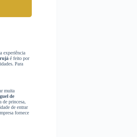
a experiência
rujá
é feito por
 idades. Para
ar muita
guel de
 de princesa,
idade de entrar
empresa fornece