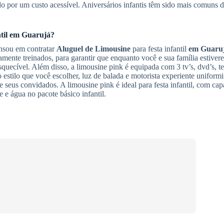
o por um custo acessível. Aniversários infantis têm sido mais comuns 
til
em Guarujá
?
ensou em contratar
Aluguel de Limousine
para festa infantil
em Guaru
amente treinados, para garantir que enquanto você e sua família estive
squecível. Além disso, a limousine pink é equipada com 3 tv’s, dvd’s, t
o estilo que você escolher, luz de balada e motorista experiente uniform
 e seus convidados. A limousine pink é ideal para festa infantil, com ca
e e água no pacote básico infantil.