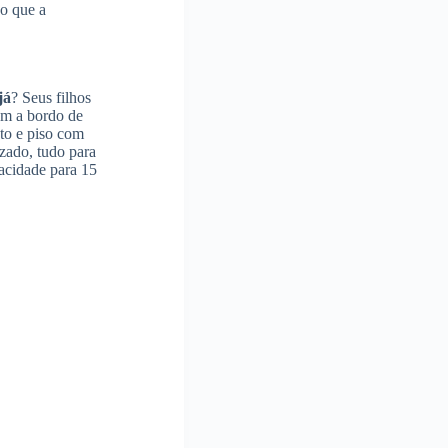
do que a
já
? Seus filhos
rem a bordo de
eto e piso com
izado, tudo para
pacidade para 15