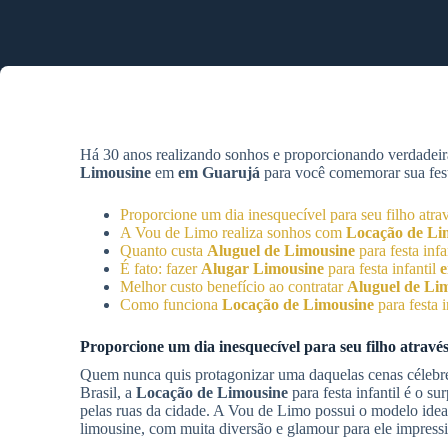
Há 30 anos realizando sonhos e proporcionando verdadeir
Limousine
em
em Guarujá
para você comemorar sua festa
Proporcione um dia inesquecível para seu filho atr
A Vou de Limo realiza sonhos com
Locação de Li
Quanto custa
Aluguel de Limousine
para festa infa
É fato: fazer
Alugar Limousine
para festa infantil
Melhor custo benefício ao contratar
Aluguel de Li
Como funciona
Locação de Limousine
para festa i
Proporcione um dia inesquecível para seu filho atravé
Quem nunca quis protagonizar uma daquelas cenas célebres
Brasil, a
Locação de Limousine
para festa infantil é o s
pelas ruas da cidade. A Vou de Limo possui o modelo ideal d
limousine, com muita diversão e glamour para ele impressio