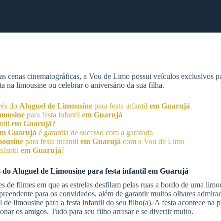
as cenas cinematográficas, a Vou de Limo possui veículos exclusivos 
 na limousine ou celebrar o aniversário da sua filha.
avés do
Aluguel de Limousine
para festa infantil
em Guarujá
mousine
para festa infantil
em Guarujá
ntil
em Guarujá
?
em Guarujá
é garantia de sucesso com a garotada
mousine
para festa infantil
em Guarujá
com a Vou de Limo
nfantil
em Guarujá
?
s do
Aluguel de Limousine
para festa infantil
em Guarujá
 de filmes em que as estrelas desfilam pelas ruas a bordo de uma lim
urpreendente para os convidados, além de garantir muitos olhares admira
e limousine para a festa infantil do seu filho(a). A festa acontece na p
nar os amigos. Tudo para seu filho arrasar e se divertir muito.