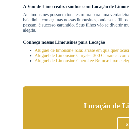
A Vou de Limo realiza sonhos com
Locação de Limous
As limousines possuem toda estrutura para uma verdadeira 
baladinha começa nas nossas limousines, onde seus filhos 
passam, é sucesso garantido. Seus filhos vão se divertir
alegria.
Conheça nossas Limousines para Locação
Aluguel de limousine rosa: arrase em qualquer ocas
Aluguel de Limousine Chrysler 300 C branca: confor
Aluguel de Limousine Cherokee Branca: luxo e eleg
Locação de Li
S