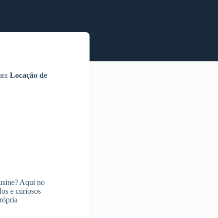
para
Locação de
ousine? Aqui no
dos e curiosos
rópria