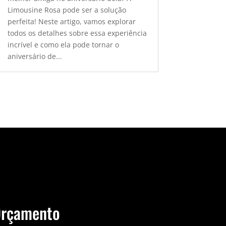
Limousine Rosa pode ser a solução
perfeita! Neste artigo, vamos explorar
todos os detalhes sobre essa experiência
incrível e como ela pode tornar o
aniversário de...
Orçamento