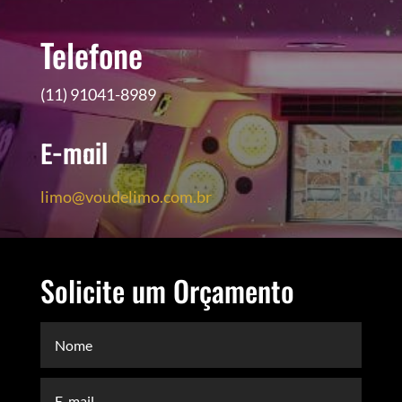
Telefone
(11) 91041-8989
E-mail
limo@voudelimo.com.br
Solicite um Orçamento