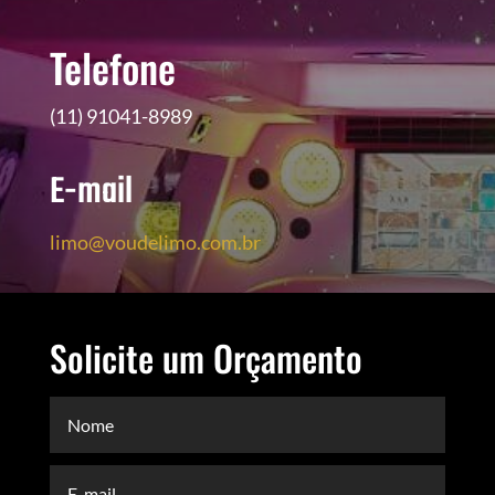
Telefone
(11) 91041-8989
E-mail
limo@voudelimo.com.br
Solicite um Orçamento