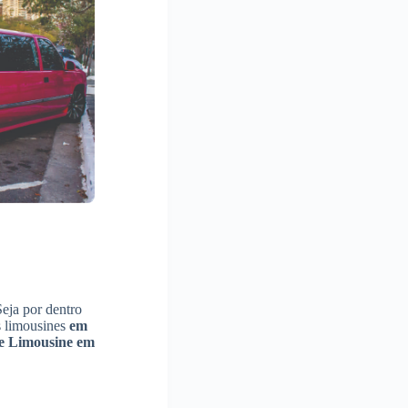
Seja por dentro
s limousines
em
e Limousine
em