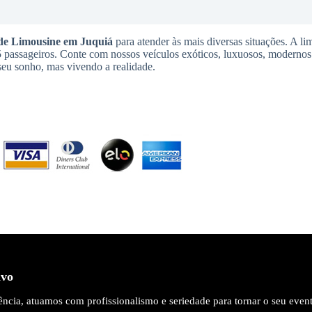
de Limousine
em Juquiá
para atender às mais diversas situações. A li
 15 passageiros. Conte com nossos veículos exóticos, luxuosos, modernos 
 seu sonho, mas vivendo a realidade.
ivo
ncia, atuamos com profissionalismo e seriedade para tornar o seu even