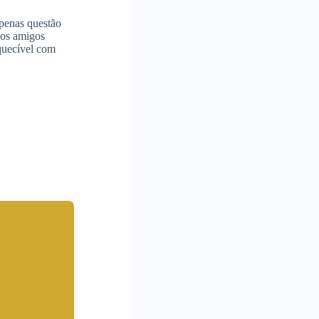
penas questão
 os amigos
quecível com