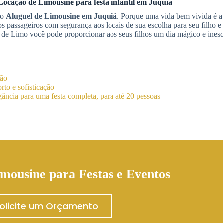
Locação de Limousine
para festa infantil
em Juquiá
 o
Aluguel de Limousine
em Juquiá
. Porque uma vida bem vivida é a
os passageiros com segurança aos locais de sua escolha para seu filho e
u de Limo você pode proporcionar aos seus filhos um dia mágico e ines
ião
to e sofisticação
ância para uma festa completa, para até 20 pessoas
mousine para Festas e Eventos
olicite um Orçamento