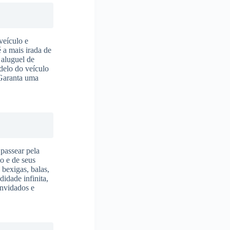
veículo e
é a mais irada de
 aluguel de
delo do veículo
 Garanta uma
 passear pela
o e de seus
 bexigas, balas,
didade infinita,
onvidados e