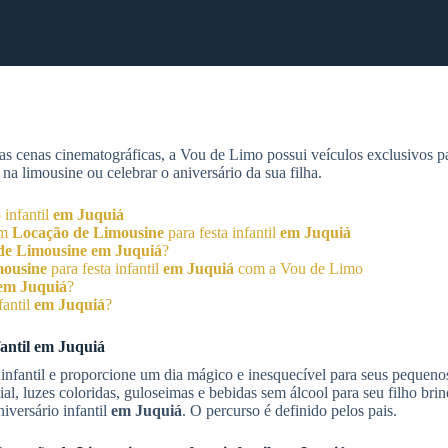
as cenas cinematográficas, a Vou de Limo possui veículos exclusivos 
a limousine ou celebrar o aniversário da sua filha.
 infantil
em Juquiá
om
Locação de Limousine
para festa infantil
em Juquiá
de Limousine
em Juquiá
?
mousine
para festa infantil
em Juquiá
com a Vou de Limo
em Juquiá
?
fantil
em Juquiá
?
antil
em Juquiá
 infantil e proporcione um dia mágico e inesquecível para seus pequeno
, luzes coloridas, guloseimas e bebidas sem álcool para seu filho bri
iversário infantil
em Juquiá
. O percurso é definido pelos pais.