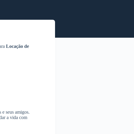
para
Locação de
s e seus amigos.
ndar a vida com