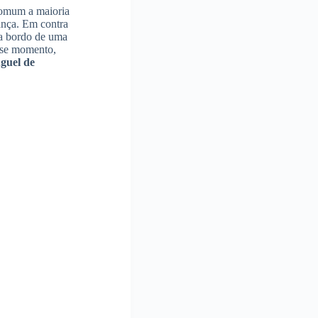
 comum a maioria
ança. Em contra
 a bordo de uma
esse momento,
guel de