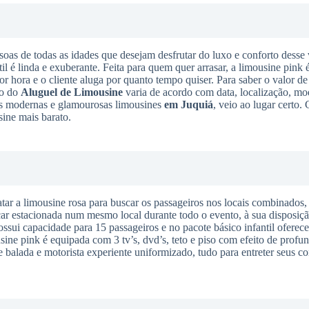
soas de todas as idades que desejam desfrutar do luxo e conforto desse 
til é linda e exuberante. Feita para quem quer arrasar, a limousine pink 
or hora e o cliente aluga por quanto tempo quiser. Para saber o valor de
to do
Aluguel de Limousine
varia de acordo com data, localização, mo
ais modernas e glamourosas limousines
em Juquiá
, veio ao lugar certo.
sine mais barato.
tar a limousine rosa para buscar os passageiros nos locais combinados,
icar estacionada num mesmo local durante todo o evento, à sua disposiçã
sui capacidade para 15 passageiros e no pacote básico infantil oferece
sine pink é equipada com 3 tv’s, dvd’s, teto e piso com efeito de profun
e balada e motorista experiente uniformizado, tudo para entreter seus c