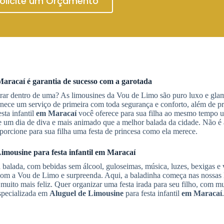
olicite um Orçamento
Maracaí
é garantia de sucesso com a garotada
ntrar dentro de uma? As limousines da Vou de Limo são puro luxo e gl
ornece um serviço de primeira com toda segurança e conforto, além de pr
sta infantil
em Maracaí
você oferece para sua filha ao mesmo tempo u
 um dia de diva e mais animado que a melhor balada da cidade. Não é à
porcione para sua filha uma festa de princesa como ela merece.
Limousine
para festa infantil
em Maracaí
balada, com bebidas sem álcool, guloseimas, música, luzes, bexigas e 
om a Vou de Limo e surpreenda. Aqui, a baladinha começa nas nossas 
muito mais feliz. Quer organizar uma festa irada para seu filho, com mu
especializada em
Aluguel de Limousine
para festa infantil
em Maracaí
.