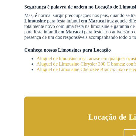
Segurança é palavra de ordem no
Locação de Limous
Mas, é normal surgir preocupações nos pais, quando se tra
Limousine
para festa infantil
em Maracaí
traz aquele dif
totalmente novo com uma festa na limousine é garantia de 
para festa infantil
em Maracaí
para festejar o aniversário
presença de um dos responsáveis acompanhando todo o tra
Conheça nossas Limousines para Locação
Aluguel de limousine rosa: arrase em qualquer ocas
Aluguel de Limousine Chrysler 300 C branca: confor
Aluguel de Limousine Cherokee Branca: luxo e eleg
Locação de Li