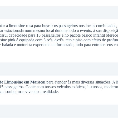
tar a limousine rosa para buscar os passageiros nos locais combinados,
icar estacionada num mesmo local durante todo o evento, à sua disposiçã
sui capacidade para 15 passageiros e no pacote básico infantil oferece
sine pink é equipada com 3 tv’s, dvd’s, teto e piso com efeito de profun
e balada e motorista experiente uniformizado, tudo para entreter seus c
de Limousine
em Maracaí
para atender às mais diversas situações. A 
té 15 passageiros. Conte com nossos veículos exóticos, luxuosos, moderno
 seu sonho, mas vivendo a realidade.