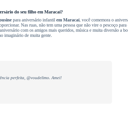
ersário do seu filho
em Maracaí
?
ousine
para aniversário infantil
em Maracaí
, você comemora o aniversá
oporcionar. Nas ruas, não tem uma pessoa que não vire o pescoço para
niversário com os amigos mais queridos, música e muita diversão a b
no imaginário de muita gente.
ência perfeita, @voudelimo. Amei!