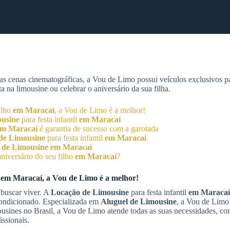
as cenas cinematográficas, a Vou de Limo possui veículos exclusivos 
 na limousine ou celebrar o aniversário da sua filha.
filho
em Maracaí
, a Vou de Limo é a melhor!
usine
para festa infantil
em Maracaí
em Maracaí
é garantia de sucesso com a garotada
de Limousine
para festa infantil
em Maracaí
 de Limousine
em Maracaí
niversário do seu filho
em Maracaí
?
o
em Maracaí
, a Vou de Limo é a melhor!
 buscar viver. A
Locação de Limousine
para festa infantil
em Maracaí
 condicionado. Especializada em
Aluguel de Limousine
, a Vou de Limo
ousines no Brasil, a Vou de Limo atende todas as suas necessidades, c
ssionais.