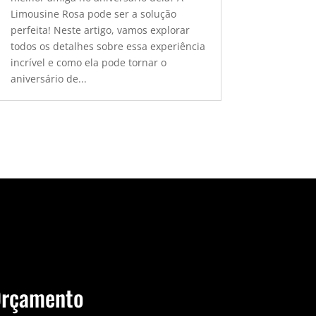
Limousine Rosa pode ser a solução
perfeita! Neste artigo, vamos explorar
todos os detalhes sobre essa experiência
incrível e como ela pode tornar o
aniversário de...
Orçamento