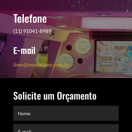
Telefone
(11) 91041-8989
E-mail
limo@voudelimo.com.br
Solicite um Orçamento