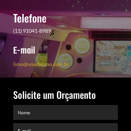
Telefone
(11) 91041-8989
E-mail
limo@voudelimo.com.br
Solicite um Orçamento