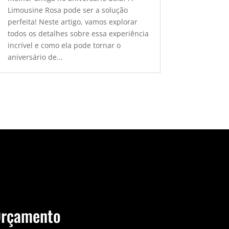
Limousine Rosa pode ser a solução
perfeita! Neste artigo, vamos explorar
todos os detalhes sobre essa experiência
incrível e como ela pode tornar o
aniversário de...
Orçamento