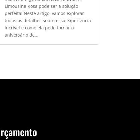
Limousine Rosa pode ser a solução
perfeita! Neste artigo, vamos explorar
todos os detalhes sobre essa experiência
incrível e como ela pode tornar o
aniversário de...
Orçamento